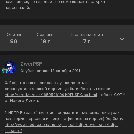
поменялось, но главное : не поменялись текстурки
персонажей.
Ответы
Создано
Последний ответ
90
19 г
7 г
ZwerPSF
Опубликовано:
14 октября 2011
0. Всё, что ниже написано лучше делать на
свежеустановленной версии, дабы избежать глюков -
http://narod.ru/disk/18505981001/DEUSEX.iso.html
- образ GOTY
от Нового Диска.
1. HDTP Release 1 (многие предметы в шикарных текстурах +
некоторые персонажи - ещё не финальная версия) берём тут -
http://www.moddb.com/mods/project-hdtp/downloads/hdtp-
release-1