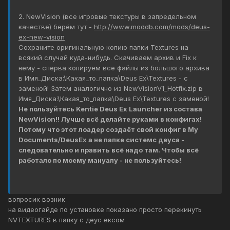
2. NewVision (все игровые текстуры в запредельном
качестве) берём тут -
http://www.moddb.com/mods/deus-
ex-new-vision
Сохраните оригинальную копию папки Textures на
всякий случай куда-нибудь. Скачиваем архив и Fix к
нему - сперва копируем все файлы из большого архива
в Имя_Диска:\Какая_то_папка\Deus Ex\Textures - с
заменой! Затем аналогично из NewVisionV1_Hotfix.zip в
Имя_Диска:\Какая_то_папка\Deus Ex\Textures с заменой!
Не пользуйтесь Kentie Deus Ex Launcher из состава
NewVision!! Лучше всё делайте руками в конфигах!
Потому что этот лоадер создаёт свой конфиг в My
Documents/DeusEx а не папке системс деуса -
следовательно и править всё надо там. Чтобы всё
работало по моему мануалу - не пользуйтесь!
вопросик возник
на видеогайде по установке показано просто перекинуть
NVTEXTURES в папку с деус ексом