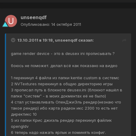
unseenqdf
Опубликовано:
14 октября 2011
13.10.2011 в 19:18, unseenqdf сказал:
game render device - это в deusex ini прописывать ?
боюсь не поможет. делал всё как показано на видео
1 перекинул 4 файла из папки kentie custom в системс
2 NVTextures перекинул в общую директорию игры
3 прописал путь в блокноте deusex.ini (блокнот нашёл в
папке "систем" - в моих докментах её не было)
4 стал устанавливать ОпенДжиЭль рендер(незнаю что
такое рендер) ибо карта радеон икс 2300 то есть нет
директикс 10
5 из папки Крис джиэль рендер перекинул файлик
opengldv
6 теперь надо нажать ярлык и поминять конфиг.