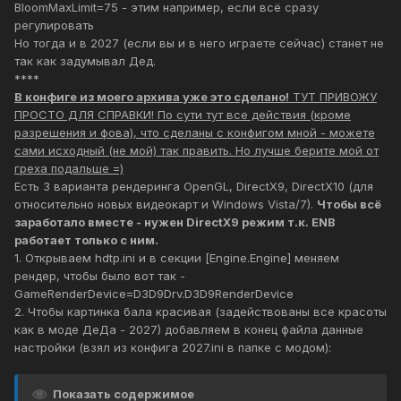
BloomMaxLimit=75 - этим например, если всё сразу
регулировать
Но тогда и в 2027 (если вы и в него играете сейчас) станет не
так как задумывал Дед.
****
В конфиге из моего архива уже это сделано!
ТУТ ПРИВОЖУ
ПРОСТО ДЛЯ СПРАВКИ! По сути тут все действия (кроме
разрешения и фова), что сделаны с конфигом мной - можете
сами исходный (не мой) так править. Но лучше берите мой от
греха подальше =)
Есть 3 варианта рендеринга OpenGL, DirectX9, DirectX10 (для
относительно новых видеокарт и Windows Vista/7).
Чтобы всё
заработало вместе - нужен DirectX9 режим т.к. ENB
работает только с ним.
1. Открываем hdtp.ini и в секции [Engine.Engine] меняем
рендер, чтобы было вот так -
GameRenderDevice=D3D9Drv.D3D9RenderDevice
2. Чтобы картинка бала красивая (задействованы все красоты
как в моде ДеДа - 2027) добавляем в конец файла данные
настройки (взял из конфига 2027.ini в папке с модом):
Показать содержимое