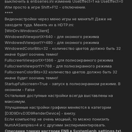
выключить в enbseries.ini изменив UseEffect=1 на UseEffect=0
Или просто в игре Shift+F12 - отключение.
****
Видеонастройки через меню игры не менять!!! Даже не
заходите туда. Менять их в HDTP.ini:
[WinDrv.WindowsClient]
WindowedViewportX=640 - для оконного режима
WindowedViewportY=480 - для оконного режима
WindowedColorBits=32 - количество цветов должно быть 32
иначе будет ооочень темно!
FullscreenViewportX=1366 - для полноэкранного режима
FullscreenViewportY=768 - для полноэкранного режима
FullscreenColorBits=32 количество цветов должно быть 32
иначе будет ооочень темно!
StartupFullscreen=True - запуск в полноэкранном режиме. В
оконном - False
Остальные доступные настройки всегда выставлены на
макcимум.
Улучшенные настройки графики меняются в категории
[D3D9Drv.D3D9RenderDevice] - внизу.
Если компьютер не очень мощный, то можно понизить
NumAASamples=4 и с другими экспериментировать.
Описание тонких настроек ENB в System\enb_settings.txt.