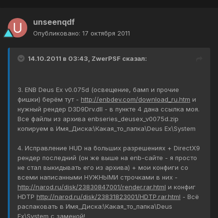
unseenqdf
Опубликовано:
17 октября 2011
14.10.2011 в 03:43, ZwerPSF сказал:
3. ENB Deus Ex v0.075d (освещение, бамп и прочие
фишки) берём тут -
http://enbdev.com/download_ru.htm
и
нужный рендер D3D9Drv.dll - в пункте 4 дана ссылка моя.
Все файлы из архива enbseries_deusex_v0075d.zip
копируем в Имя_Диска:\Какая_то_папка\Deus Ex\System
4. Исправление HUD на больших разрешениях + DirectX9
рендер последний (он же выше на enb-сайте - я просто
не стал выкидывать его из архива) + мои конфиги со
всеми написанными НУЖНЫМИ строчками в них -
http://narod.ru/disk/23830847001/render.rar.html
и конфиг
HDTP
http://narod.ru/disk/23831823001/HDTP.rar.html
- Всё
распаковать в Имя_Диска:\Какая_то_папка\Deus
Ex\System с заменой!