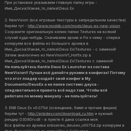
При установке указываем главную папку игры -
Имя_Диска:\Какая_то_папка\Deus Ex
2. NewVision (все игровые текстуры в запредельном качестве)
берём тут -
http://www.moddb.com/mods/deus-ex-new-vision
Сохраните оригинальную копию папки Textures на всякий
случай куда-нибудь. Скачиваем архив и Fix к нему - сперва
копируем все файлы из большого архива в
Имя_Диска:\Какая_то_папка\Deus Ex\Textures - с заменой!
Затем аналогично из NewVisionV1_Hotfix.zip в
Имя_Диска:\Какая_то_папка\Deus Ex\Textures с заменой!
Не пользуйтесь Kentie Deus Ex Launcher из состава
NewVision!! Лучше всё делайте руками в конфигах! Потому
что этот лоадер создаёт свой конфиг в My
Documents/DeusEx а не папке системс деуса -
следовательно и править всё надо там. Чтобы всё
работало по моему мануалу - не пользуйтесь!
3. ENB Deus Ex v0.075d (освещение, бамп и прочие фишки)
берём тут -
http://enbdev.com/download_ru.htm
и нужный
рендер D3D9Drv.dll - в пункте 4 дана ссылка моя.
Все файлы из архива enbseries_deusex_v0075d.zip копируем в