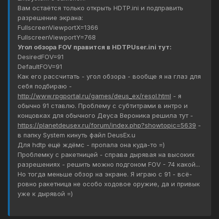
Вам остаётся только открыть HDTP.ini и подправить
разрешение экрана:
FullscreenViewportX=1366
FullscreenViewportY=768
Угол обзора FOV правится в HDTPUser.ini тут:
DesiredFOV=91
DefaultFOV=91
Как его рассчитать - угол обзора - вообще я на глаз для
себя подбираю -
http://www.rpgportal.ru/games/deus_ex/resol.html
- я
обычно 91 ставлю. Проблему с субтитрами в интро и
концовках для обычного Деуса Вероника решила тут -
https://planetdeusex.ru/forum/index.php?showtopic=5639
-
в папку System кинуть файл DeusEx.u
Для hdtp ещё ждёмс - пропала она куда-то =)
Проблемку с ракетницей - справа дырявая на высоких
разрешениях - решить можно подгоном FOV - 74 какой...
Но тогда меньше обзор на экране. Я играю с 91 - всё-
ровно ракетница не особо ходовое оружие, да и привык
уже к дырявой =)