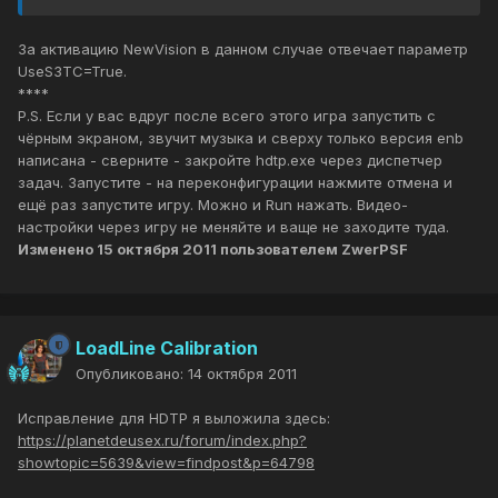
За активацию NewVision в данном случае отвечает параметр
UseS3TC=True.
****
P.S. Если у вас вдруг после всего этого игра запустить с
чёрным экраном, звучит музыка и сверху только версия enb
написана - сверните - закройте hdtp.exe через диспетчер
задач. Запустите - на переконфигурации нажмите отмена и
ещё раз запустите игру. Можно и Run нажать. Видео-
настройки через игру не меняйте и ваще не заходите туда.
Изменено
15 октября 2011
пользователем ZwerPSF
LoadLine Calibration
Опубликовано:
14 октября 2011
Исправление для HDTP я выложила здесь:
https://planetdeusex.ru/forum/index.php?
showtopic=5639&view=findpost&p=64798