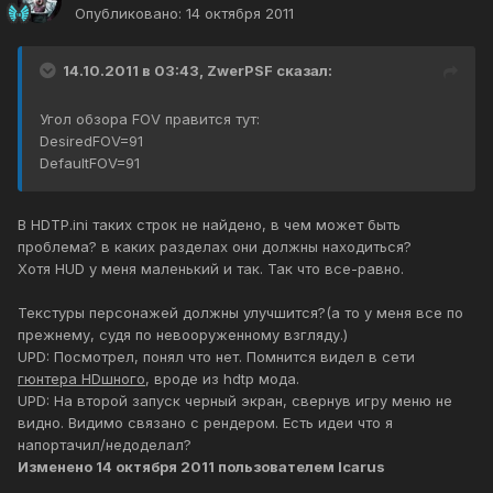
Опубликовано:
14 октября 2011
14.10.2011 в 03:43, ZwerPSF сказал:
Угол обзора FOV правится тут:
DesiredFOV=91
DefaultFOV=91
В HDTP.ini таких строк не найдено, в чем может быть
проблема? в каких разделах они должны находиться?
Хотя HUD у меня маленький и так. Так что все-равно.
Текстуры персонажей должны улучшится?(а то у меня все по
прежнему, судя по невооруженному взгляду.)
UPD: Посмотрел, понял что нет. Помнится видел в сети
гюнтера HDшного
, вроде из hdtp мода.
UPD: На второй запуск черный экран, свернув игру меню не
видно. Видимо связано с рендером. Есть идеи что я
напортачил/недоделал?
Изменено
14 октября 2011
пользователем Icarus