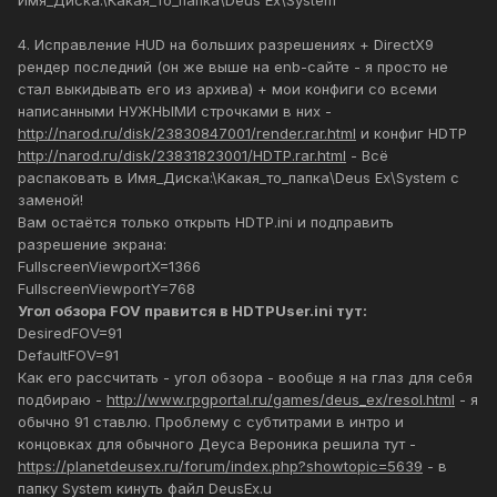
Имя_Диска:\Какая_то_папка\Deus Ex\System
4. Исправление HUD на больших разрешениях + DirectX9
рендер последний (он же выше на enb-сайте - я просто не
стал выкидывать его из архива) + мои конфиги со всеми
написанными НУЖНЫМИ строчками в них -
http://narod.ru/disk/23830847001/render.rar.html
и конфиг HDTP
http://narod.ru/disk/23831823001/HDTP.rar.html
- Всё
распаковать в Имя_Диска:\Какая_то_папка\Deus Ex\System с
заменой!
Вам остаётся только открыть HDTP.ini и подправить
разрешение экрана:
FullscreenViewportX=1366
FullscreenViewportY=768
Угол обзора FOV правится в HDTPUser.ini тут:
DesiredFOV=91
DefaultFOV=91
Как его рассчитать - угол обзора - вообще я на глаз для себя
подбираю -
http://www.rpgportal.ru/games/deus_ex/resol.html
- я
обычно 91 ставлю. Проблему с субтитрами в интро и
концовках для обычного Деуса Вероника решила тут -
https://planetdeusex.ru/forum/index.php?showtopic=5639
- в
папку System кинуть файл DeusEx.u