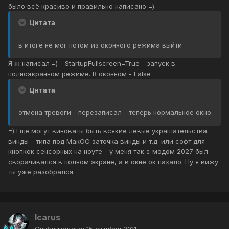
было всё красиво и правильно написано =)
Цитата
в итоге не мог потом из оконного режима выйти
Я ж написал =) - StartupFullscreen=True - запуск в
полноэкранном режиме. В оконном - False
Цитата
отмена тревоги - перезаписал - теперь нормальное окно.
=) Ещё могут виноваты быть всякие левые украшательства
винды - типа под МакОС заточка винды и т.д. или софт для
кнопкок сенсорных на ноуте - у меня так с модом 2027 был -
сворачивался в полном экране, а в окне ок пахало. Ну я вижу
ты уже разобрался.
Icarus