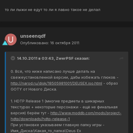
то ли лыжи не едут то ли я лавно такое не делал
unseenqdf
Опубликовано:
16 октября 2011
14.10.2011 в 03:43, ZwerPSF сказал:
0. Всё, что ниже написано лучше делать на
свежеустановленной версии, дабы избежать глюков -
http://narod.ru/disk/18505981001/DEUSEX.iso.html
- образ
GOTY от Нового Диска.
1. HDTP Release 1 (многие предметы в шикарных
текстурах + некоторые персонажи - ещё не финальная
версия) берём тут -
http://www.moddb.com/mods/project-
hdtp/downloads/hdtp-release-1
При установке указываем главную папку игры -
Имя_Диска:\Какая_то_папка\Deus Ex