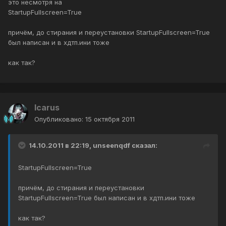
это несмотря на
StartupFullscreen=True
причём, до стирания и переустановки StartupFullscreen=True
был написан и в хдтп.ини тоже
как так?
Icarus
Опубликовано:
15 октября 2011
14.10.2011 в 22:19, unseenqdf сказал:
StartupFullscreen=True
причём, до стирания и переустановки
StartupFullscreen=True был написан и в хдтп.ини тоже
как так?