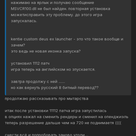
нажимаю на ярлык и получаю сообщение
MSVCR100.dll не был найден. повторная установка
можетисправить эту проблему. до этого игра
запускалась.
kentie custom deus ex launcher - это что такое вообще и
зачем?
это ведь не новая иконка запуска?
установил 1112 патч
игра теперь на английском но зпускается.
завтра продолжу с ней .......
но как вернуть русский 8 битный перевод??
продолжаю рассказывать про мытарства
итак после установки 11112 патча игра запустилась
в опциях нажал на сменить рендеры и сменил на опенджиэль
теперь разрешение дальше чем на 720 не поднимаетя ((((
снести всё и попробовать заново чтоли....