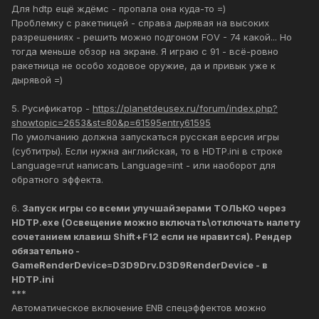
Для hdtp ещё ждёмс - пропала она куда-то =)
Проблемку с ракетницей - справа дырявая на высоких
разрешениях - решить можно подгоном FOV - 74 какой... Но
тогда меньше обзор на экране. Я играю с 91 - всё-ровно
ракетница не особо ходовое оружие, да и привык уже к
дырявой =)
5. Русификатор -
https://planetdeusex.ru/forum/index.php?
showtopic=2653&st=80&p=61595entry61595
По умолчанию должна запускаться русская версия игры
(субтитры). Если нужна английская, то в HDTP.ini в строке
Language=rut написать Language=int - или наоборот для
обратного эффекта.
6.
Запуск игры со всеми улучшайзерами ТОЛЬКО через
HDTP.exe (Освещение можно включать\отключать налету
сочетанием клавиш Shift+F12 если не нравится). Рендер
обязательно -
GameRenderDevice=D3D9Drv.D3D9RenderDevice - в
HDTP.ini
***
Автоматическое включение ENB спецэффектов можно