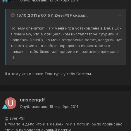
Опубликовано:
15 октября 2011
15.10.2011 в 07:57, ZwerPSF сказал:
Почему опечатка? =) У меня игра установлена в Deus Ex -
я понимаю, что в официальном инсталляторе сдурили и
написали DeusEx, но меня откровенно бесит, когда пишут
так вот криво - я люблю порядок на винчестере и в
папках - чтобы было всё красиво и правильно написано
=)
Я к тому что в папке Текстуры у тебя Систем.
unseenqdf
Опубликовано:
15 октября 2011
@ zver PSF
в том то и дело что и в deusex ini и в hdtp ini было прописано
"тру" а включался оконный режим