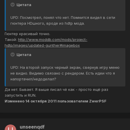
Цитата
UPD: Посмотрел, понял что нет. Помнится видел в сети
гюнтера HDшного, вроде из hdtp мода.
Гюнтер красивый точно.
Такой:
http://www.moddb.com/mods/project-
hdtp/images/updated-gunther#imagebox
Цитата
UPD: На второй запуск черный экран, свернув игру меню
не видно. Видимо связано с рендером. Есть идеи что я
напортачил/недоделал?
Да нет. Бывает. Я выше писал чё как - просто ещё раз
запустить и RUN.
Изменено
14 октября 2011
пользователем ZwerPSF
unseenqdf