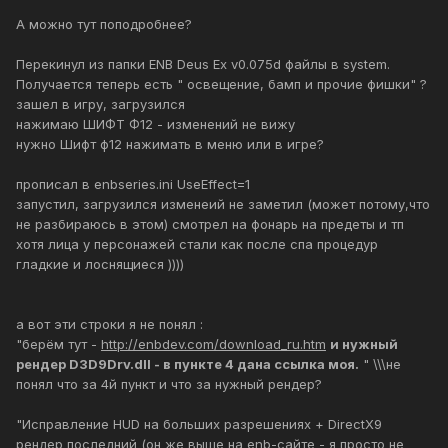
А можно тут поподробнее?
Перекинул из папки ENB Deus Ex v0.075d файлы в system.
Получается теперь есть " освещение, бамп и прочие фишки" ?
зашел в игру, загрузился
нажимаю ШИФТ Ф12 - изменений не вижу
нужно Шифт ф12 нажимать в меню или в игре?
прописал в enbseries.ini UseEffect=1
запустил, загрузился изменеий не заметил (может потому,что
не разбираюсь в этом) смотрел на фонарь на предеты и тп
хотя лица у персонажей стали как после спа процедур
гладкие и лоснящиеся ))))
а вот эти строки я не понял :
"берём тут -
http://enbdev.com/download_ru.htm
и нужный
рендер D3D9Drv.dll - в пункте 4 дана ссылка моя.
" \\\не
понял что за 4й пункт и что за нужный рендер?
"Исправление HUD на больших разрешениях + DirectX9
рендер последний (он же выше на enb-сайте - я просто не