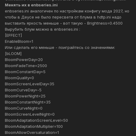
Менять их в enbseries.ini
enbseries.ini аналогичен по настройкам конфигу мода 2027, но
чтобы в Деусе не было пересвета от блума в hdtp.ini надо
выставить яркость меньше - вот такую - Brightness=0.4500
Вырубить блум можно в enbseries.ini :
[EFFECT]
EnableBloom=1
Или сделать его меньше - поиграйтесь со значениями:
[bLOOM]
BloomPowerDay=20
BloomFadeTime=2500
BloomConstantDay=5
BloomQuality=0
BloomScreenLevelDay=35
BloomCurveDay=-5
BloomPowerNight=25
BloomConstantNight=35
BloomCurveNight=0
BloomScreenLevelNight=0
BloomAdaptationScreenLevel=50
BloomAdaptationMultiplier=100
BloomAllowOversaturation=1