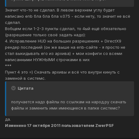
Значит что-то не сделал. В левом верхнем углу будет
написано enb бла бла бла v.075 - если нету, то значит не всё
сделал.
Вобщем если 1-2-3 пункты сделал, то 4ый ещё обязательно
(разрешение только своё задать надо):
4. Исправление HUD на больших разрешениях + DirectX9
рендер последний (он же выше на enb-сайте - я просто не
стал выкидывать его из архива) + мои конфиги со всеми
написанными НУЖНЫМИ строчками в них
***
Пункт 4 это =) Скачать архивы и всё что внутри кинуть с
заменой в системс.
Цитата
получается надо файлы по ссылкам на народ.ру скачать
файлы и заменить ими имеющиеся в папке системс?
да.
Изменено
17 октября 2011
пользователем ZwerPSF