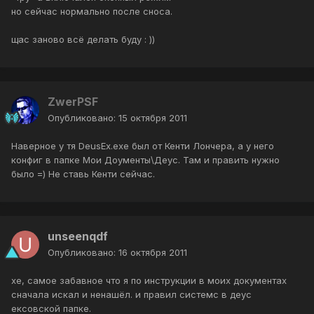
но сейчас нормально после сноса.
щас заново всё делать буду : ))
ZwerPSF
Опубликовано:
15 октября 2011
Наверное у тя DeusEx.exe был от Кенти Лончера, а у него
конфиг в папке Мои Доументы\Деус. Там и править нужно
было =) Не ставь Кенти сейчас.
unseenqdf
Опубликовано:
16 октября 2011
хе, самое забавное что я по инструкции в моих документах
сначала искал и ненашёл. и правил системс в деус
ексовской папке.