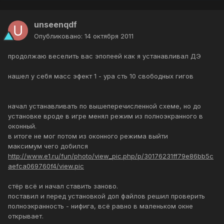
unseenqdf
Опубликовано:
14 октября 2011
продолжаю веселить вас эпопеей как я устанавливал ДЭ
нашел у себя масс эфект 1 - ура сть 10 свободных гигов
начал устанавливать по вышеперечисленной схеме, но до
установке вроде в игре менял режим из полноэкранного в
оконный.
в итоге не мог потом из оконного режима выйти
максимум чего добился
http://www.e1.ru/fun/photo/view_pic.php/p/30176231ff79e86bb5c
aefca069760f4/view.pic
стёр всё и начал ставить заново.
поставил и перед установкой доп файлов решил проверить
полноэкранность - нифига, всё равно в маленьком окне
открывает.