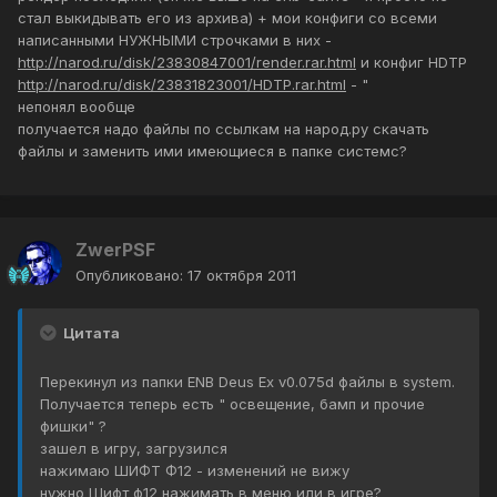
стал выкидывать его из архива) + мои конфиги со всеми
написанными НУЖНЫМИ строчками в них -
http://narod.ru/disk/23830847001/render.rar.html
и конфиг HDTP
http://narod.ru/disk/23831823001/HDTP.rar.html
- "
непонял вообще
получается надо файлы по ссылкам на народ.ру скачать
файлы и заменить ими имеющиеся в папке системс?
ZwerPSF
Опубликовано:
17 октября 2011
Цитата
Перекинул из папки ENB Deus Ex v0.075d файлы в system.
Получается теперь есть " освещение, бамп и прочие
фишки" ?
зашел в игру, загрузился
нажимаю ШИФТ Ф12 - изменений не вижу
нужно Шифт ф12 нажимать в меню или в игре?