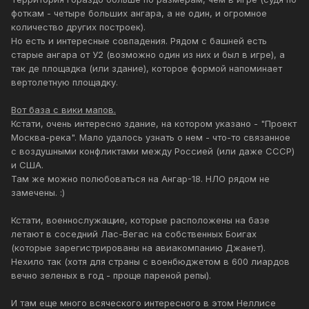
фоткам - четыре больших ангара, а не один, и огромное
количество других построек).
Но есть и интересные совпадения. Рядом с башней есть
старые ангара от У2 (возможно один из них и был в игре), а
так де площадка (или здание), которое формой напоминает
вертолетную площадку.
Вот база с вики мапов.
Кстати, очень интересно здание, на котором указано - "Проект
Москва-река". Мало удалось узнать о нем - что-то связанное
с воздушными конфликтами между Россией (или даже СССР)
и США.
Там же можно полюбоваться на Ангар-18. НЛО рядом не
замечены. :)
Кстати, военнослужащие, которые расположены на базе
летают в соседний Лас-Вегас на собственных Боигах
(которые зарегистрированы на авиакомпанию Джанет).
Нехило так (хотя для страны с военбюджетом в 600 лиардов
вечно зеленых в год - проще пареной репы).
И там еще много всяческого интересного в этом Неллисе