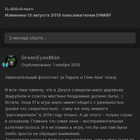
О, 600-й пост.
Изменено
13 августа 2015
пользователем DWARF
2 месяца спустя...
GreenEyesMan
Опубликовано:
1 ноября 2015
Замечательный фотоотчет (и Париж и Гонк-Конг тоже).
И все-таки замечу, что в Деусе слишком мало деревьев
(вырубили и сожгли местные бездомные должно быть). :)
Кстати, Зона 51 в игре мало имеет общего с реальностью
(разве что секретностью) - саму же зону немного
"рассекретили" в 2014 году только. А до этого - только слухи
в основном. Главное что сама зона - эксперементальная
взлетная полоса. И я не помню в игре, что бы она там была
(либо просто не обращал внимания).
Территория гораздо больше по размерам, чем в игре (судя по