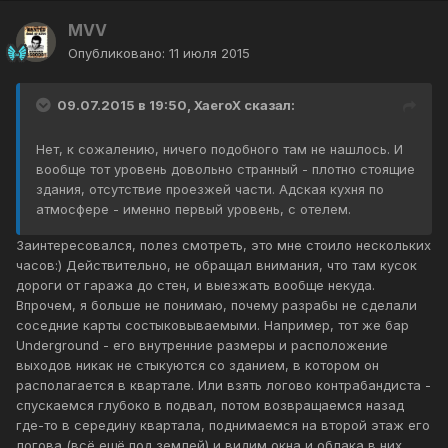
MVV
Опубликовано:
11 июля 2015
09.07.2015 в 19:50, XaeroX сказал:
Нет, к сожалению, ничего подобного там не нашлось. И
вообще тот уровень довольно странный - плотно стоящие
здания, отсутствие проезжей части. Адская кухня по
атмосфере - именно первый уровень, с отелем.
Заинтересовался, полез смотреть, это мне стоило нескольких
часов:) Действительно, не обращал внимания, что там кусок
дороги от гаража до стен, и выезжать вообще некуда.
Впрочем, я больше не понимаю, почему разрабы не сделали
соседние карты состыковываемыми. Например, тот же бар
Underground - его внутренние размеры и расположение
выходов никак не стыкуются со зданием, в котором он
располагается в квартале. Или взять логово контрабандиста -
спускаемся глубоко в подвал, потом возвращаемся назад
где-то в середину квартала, поднимаемся на второй этаж его
логова (всё ещё под землей) и видим окна и облака в них...