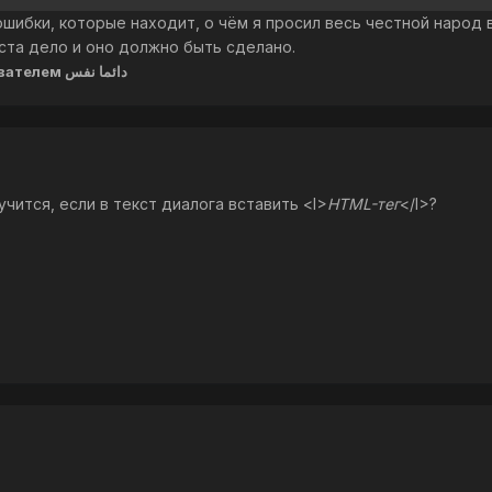
ошибки, которые находит, о чём я просил весь честной народ 
ста дело и оно должно быть сделано.
пользователем دائما نفس
чится, если в текст диалога вставить <I>
HTML-тег
</I>?