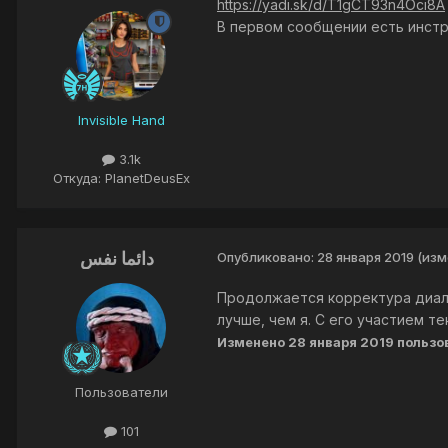
https://yadi.sk/d/T1gCT93n4Oci8A
В первом сообщении есть инстру
Invisible Hand
3.1k
Откуда: PlanetDeusEx
دائما نفس
Опубликовано:
28 января 2019
(изм
Продолжается корректура диалог
лучше, чем я. С его участием т
Изменено
28 января 2019
Пользователи
101