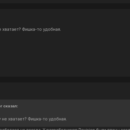
е хватает? Фишка-то удобная.
er сказал:
у не хватает? Фишка-то удобная.
 работает не всегда. У разработчиков Revision были планы соз