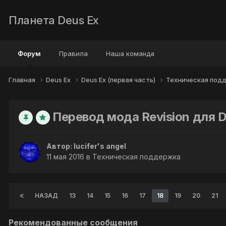
Планета Deus Ex
Форум
Правила
Наша команда
Главная
Deus Ex
Deus Ex (первая часть)
Техническая под
Перевод мода Revision для D
Автор:
lucifer's angel
11 мая 2016
в
Техническая поддержка
НАЗАД
13
14
15
16
17
18
19
20
21
Рекомендованные сообщения