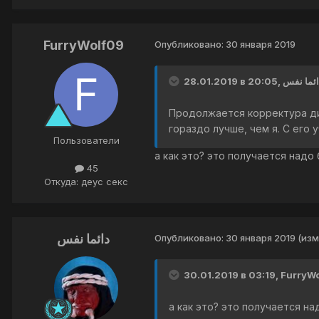
FurryWolf09
Опубликовано:
30 января 2019
Продолжается корректура диа
гораздо лучше, чем я. С его
Пользователи
а как это? это получается надо 
45
Откуда: деус секс
دائما نفس
Опубликовано:
30 января 2019
(изм
30.01.2019 в 03:19, FurryW
а как это? это получается на