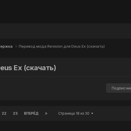
держка
Перевод мода Revision для Deus Ex (скачать)
eus Ex (скачать)
Подписчи
22
23
ВПЕРЁД
Страница 18 из 30