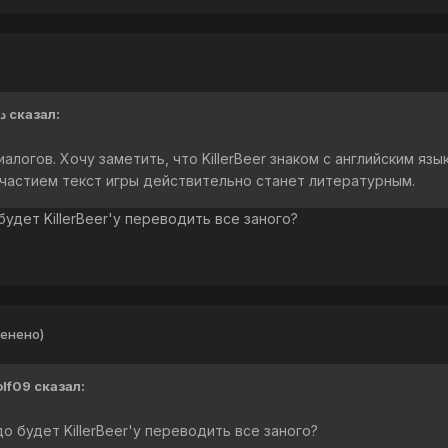
28.01.2019 в 20:05, دائما نفس сказал:
логов. Хочу заметить, что KillerBeer знаком с английским язы
 участием текст игры действительно станет литературным.
будет KillerBeer'у переводить все заного?
енено)
olf09 сказал:
до будет KillerBeer'у переводить все заного?