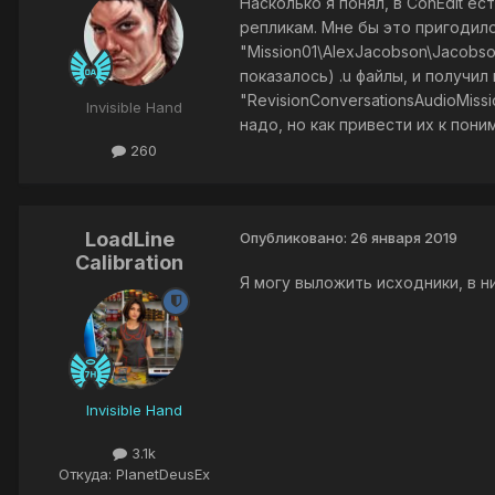
Насколько я понял, в ConEdit 
репликам. Мне бы это пригодило
"Mission01\AlexJacobson\Jacobs
показалось) .u файлы, и получил
"RevisionConversationsAudioMiss
Invisible Hand
надо, но как привести их к по
260
LoadLine
Опубликовано:
26 января 2019
Calibration
Я могу выложить исходники, в н
Invisible Hand
3.1k
Откуда: PlanetDeusEx