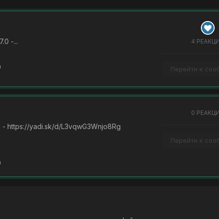
0 -...
4 РЕАКЦ
n
Перейти к со
0 РЕАКЦ
 https://yadi.sk/d/L3vqwG3Wnjo8Rg
Перейти к со
n