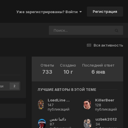
Регистрация
Уже зарегистрированы? Войти
Вся активность
Ответы
Создано
Последний ответ
733
10 г
6 янв
ки
2
ЛУЧШИЕ АВТОРЫ В ЭТОЙ ТЕМЕ
LoadLine Calibration
KillerBeer
147
128
публикаций
публикаций
دائما نفس
uzbek2012
87
34