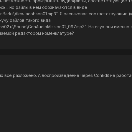
есть возможность проигрывать аудиофайлы, соответствующие 
сь... но файлы в нем обозначаются в виде
onBarks\AlexJacobson01.mp3". Я распаковал соответствующие (
 кучу файлов такого вида:
ion02.u\Sound\ConAudioMission02_997.mp3". На слух они именно 
нимаемой редактором номенклатуре?
их все разложено. А воспроизведение через ConEdit не работа