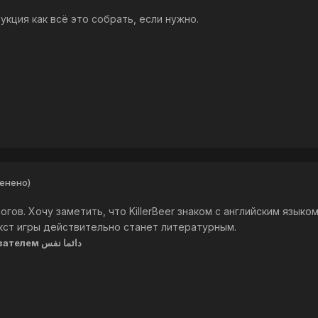
кция как всё это собрать, если нужно.
енено)
ов. Хочу заметить, что KillerBeer знаком с английским языко
екст игры действительно станет литературным.
пользователем دائما نفس