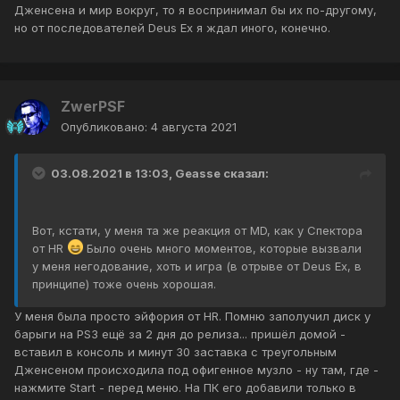
Дженсена и мир вокруг, то я воспринимал бы их по-другому,
но от последователей Deus Ex я ждал иного, конечно.
ZwerPSF
Опубликовано:
4 августа 2021
03.08.2021 в 13:03,
Geasse
сказал:
Вот, кстати, у меня та же реакция от MD, как у Спектора
от HR
Было очень много моментов, которые вызвали
у меня негодование, хоть и игра (в отрыве от Deus Ex, в
принципе) тоже очень хорошая.
У меня была просто эйфория от HR. Помню заполучил диск у
барыги на PS3 ещё за 2 дня до релиза... пришёл домой -
вставил в консоль и минут 30 заставка с треугольным
Дженсеном происходила под офигенное музло - ну там, где -
нажмите Start - перед меню. На ПК его добавили только в