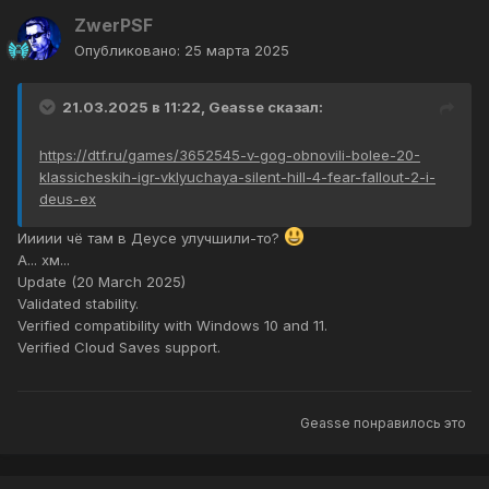
ZwerPSF
Опубликовано:
25 марта 2025
21.03.2025 в 11:22,
Geasse
сказал:
https://dtf.ru/games/3652545-v-gog-obnovili-bolee-20-
klassicheskih-igr-vklyuchaya-silent-hill-4-fear-fallout-2-i-
deus-ex
Иииии чё там в Деусе улучшили-то?
А... хм...
Update (20 March 2025)
Validated stability.
Verified compatibility with Windows 10 and 11.
Verified Cloud Saves support.
Geasse
понравилось это