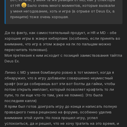
от HR
Было очень много моментов, которые вызвали
у меня негодование, хоть и игра (в отрыве от Deus Ex, в
принципе) тоже очень хорошая.
Да по факту, как самостоятельный продукт, и HR и MD - обе
хорошие игры в жанре киберпанк (особенно, если принять во
внимание, что игр в этом жанре на пк по пальцам можно
пересчитать толковых).
Моя претензия к ним исходит с позиций заимствования тайтла
Deus Ex.
Лично с MD у меня бомбануло ровно в тот момент, когда я
обнаружил, что в игру добавили совершенно неуместный
крафт (когда собираешь вот эти вот болты да гайки, чтобы
потом открыть имплант, который позволяет крафтить то ли
пули, то ли еще что-то там, уже не помню). Это была
последняя капля)
Я прям был готов доиграть игру до конца и написать полную
праведного гнева рецензию на форуме, особенно уделив
внимание этой хуите. Но пока прошел игру, успел
успокоиться, да и решил, что не хочу тратить на это время, и