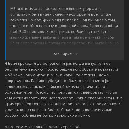
МД же только за продолжительность укор... а в
остальном был виден скачок некоторый и всё тот же
геймплей. А вот Брич меня выбесил - он виноват в том,
что я не выбил платину в основной игре... 1 раз прошёл и
всё. Всё порываюсь вернуться, но Брич тут как тут -
велико желание выбить сперва там все ачивки, чтобы
не висело грузом и потом уже перепройти компанию. Но
сколько раз не порывался добить Брич, так в гневе
Расширить
выхожу из игры - не нравится геймплей
Ну ачикви
такое ещё конечно... но вот пунктик. В итоге выходит МД
Я Брич проходил до основной игры, когда выпустили её
мне понравился меньше, чем ХР т.к. тот я прошел 3 раза
бесплатную версию. Просто решил попробовать потянет ли
и 4-ый на пк поигрываю иногда - в неё приятно
мой комп новую игру. И мне, в какой-то степени, даже
возвращаться, как и в первую.
понравилось. Главное убедить себя, что этот спин-офф -
головоломка, так как геймплей сильно отличается от
основной игры. Потому что приходится планировать, что за
чем активировать, где использовать какие способности и т. п.
Примерно как Deus Ex GO для мобилок, только трёхмерная. Я
уровни, конечно не на "золото" проходил, но с ачивками
особых проблем не было, насколько я помню.
А вот сам MD прошёл только через год.