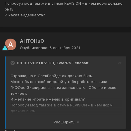
Попробуй мод там же в стиме REVISION - в нём норм должно
быть.
И какая видеокарта?
AHTOHuO
Опубликовано:
6 сентября 2021
03.09.2021 в 21:13,
ZwerPSF
сказал:
Странно, но в ОпенГлайде ок должно быть.
Может быть какой оверлей у тебя работает - типа
ГиФОрс Экспириенс - там запись есть... Обычно в окне
темнеет.
И желание играть именно в оригинал?
Попробуй мод там же в стиме REVISION - в нём норм
должно быть.
И какая видеокарта?
Расширить