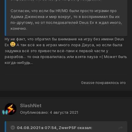
Согласен, что если бы HR/MD были просто играми про
Адама Дженсена и мир вокруг, то я воспринимал бы их
по-другому, но от последователей Deus Ex я ждал иного,
конечно.
Ну не факт, что обратил бы внимание на игру без имени Deus
Ex
А так всё же в играх много лора Деуса, но если была
задумка всё это привести всё-таки к первой части у
разрабов... то она провалилась или взята пауза =( Может быть
когда-нибудь...
Geasse
понравилось это
SlashNet
Опубликовано:
4 августа 2021
04.08.2021 в 07:54,
ZwerPSF
сказал: