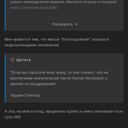
узнать непредвзятое мнение обычного игрока и позвала
жену Спектора Кэролайн.
Цитата
Расширить
"Мы скрежетали зубами. А в голове крутились
Мне нравится тем, что месье "богоподобный" оказался
мысли: "Боже, мы потерпели неудачу. Она даже не
недальновидным человеком)
начинает миссию! Она просто бесцельно бегает по
округе и играет с предметами"
Харви Смит
Цитата
"Если вы спросите мою жену, то она скажет, что на
протяжении значительной части Human Revolution я
Она начала вступительную миссию на берегу, бросила
кричал от раздражения".
ящик в воду, поплавала вокруг него, затем попыталась
взаимодействовать с чайкой и в итоге решила уплыть
Уоррен Спектор
оттуда верхом на коробке.
Но затем она повернулась и сказала: "это было самое
А эта, на мой взгляд, предельно кратко и емко описывает всю
забавное, во что я когда-либо играла!". Все облегченно
суть HR))
выдохнули.