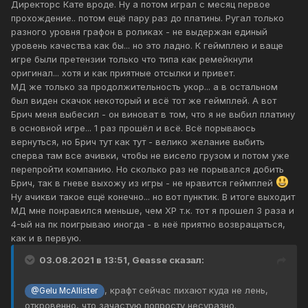
Директорс Кате вроде. Ну а потом играл с месяц первое
прохождение.. потом ещё пару раз до платины. Ругал только
разного уровня графон в роликах - не выдержан единый
уровень качества как бы... но это ладно. К геймплею и ваще
игре были претензии только что типа как ремейкнули
оригинал... хотя и как приятные отсылки и привет.
МД же только за продолжительность укор... а в остальном
был виден скачок некоторый и всё тот же геймплей. А вот
Брич меня выбесил - он виноват в том, что я не выбил платину
в основной игре... 1 раз прошёл и всё. Всё порываюсь
вернуться, но Брич тут как тут - велико желание выбить
сперва там все ачивки, чтобы не висело грузом и потом уже
перепройти компанию. Но сколько раз не порывался добить
Брич, так в гневе выхожу из игры - не нравится геймплей
Ну ачикви такое ещё конечно... но вот пунктик. В итоге выходит
МД мне понравился меньше, чем ХР т.к. тот я прошел 3 раза и
4-ый на пк поигрываю иногда - в неё приятно возвращаться,
как и в первую.
03.08.2021 в 13:51,
Geasse
сказал:
, крафт сейчас пихают куда не лень,
@Gelu McAllister
откровенно, что зачастую попросту несуразно.