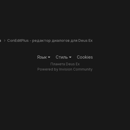
в
ConEditPlus - редактор диалогов для Deus Ex
Язык
Стиль
Cookies
Планета Deus Ex
Powered by Invision Community