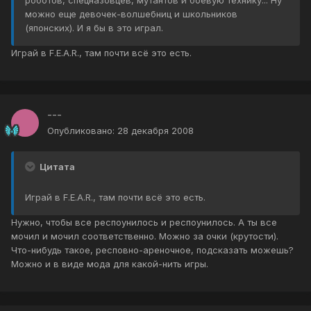
роботов, спецназовцев, мутантов и боевую технику... Ну
можно еще девочек-волшебниц и школьников
(японских). И я бы в это играл.
Играй в F.E.A.R., там почти всё это есть.
---
Опубликовано:
28 декабря 2008
Цитата
Играй в F.E.A.R., там почти всё это есть.
Нужно, чтобы все респоунилось и респоунилось. А ты все
мочил и мочил соответственно. Можно за очки (крутости).
Что-нибудь такое, респовно-ареночное, подсказать можешь?
Можно и в виде мода для какой-нить игры.