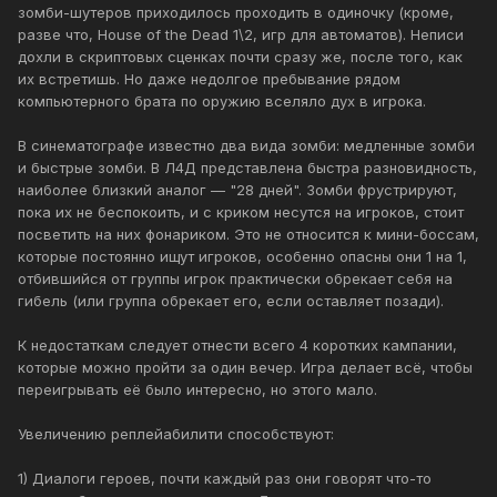
зомби-шутеров приходилось проходить в одиночку (кроме,
разве что, House of the Dead 1\2, игр для автоматов). Неписи
дохли в скриптовых сценках почти сразу же, после того, как
их встретишь. Но даже недолгое пребывание рядом
компьютерного брата по оружию вселяло дух в игрока.
В синематографе известно два вида зомби: медленные зомби
и быстрые зомби. В Л4Д представлена быстра разновидность,
наиболее близкий аналог — "28 дней". Зомби фрустрируют,
пока их не беспокоить, и с криком несутся на игроков, стоит
посветить на них фонариком. Это не относится к мини-боссам,
которые постоянно ищут игроков, особенно опасны они 1 на 1,
отбившийся от группы игрок практически обрекает себя на
гибель (или группа обрекает его, если оставляет позади).
К недостаткам следует отнести всего 4 коротких кампании,
которые можно пройти за один вечер. Игра делает всё, чтобы
переигрывать её было интересно, но этого мало.
Увеличению реплейабилити способствуют:
1) Диалоги героев, почти каждый раз они говорят что-то