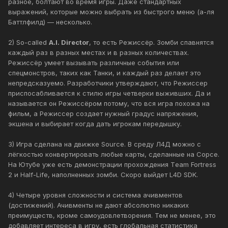
разное, болтают во время игры. Даже стандартных
выражений, которые можно выбрать из быстрого меню (а-ля
Баттлфилд) — несколько.
2) So-called
A.I. Director
, то есть Режиссёр. Зомби спавнятся
каждый раз в разных местах и в разных количествах.
Режиссёр умеет вызывать различные события или
спецмонстров, таких как Танки, и каждый раз делает это
непредсказуемо. Разработчики утверждают, что Режиссер
приспосабливается к стилю игры четверки выживших. Да и
называется он Режиссёром потому, что вся игра похожа на
фильм, а Режиссер создает нужный градус напряжения,
экшена и выбирает когда дать игрокам передышку.
3) Игра сделана на движке Source. В среду Л4Д можно с
лёгкостью конвертировать любые карты, сделанные на Сорсе.
На Ютубе уже есть демонстрации прохождения Тeam Fortress
2 и Half-Life, наполненных зомби. Скоро выйдет L4D SDK.
4) Четыре уровня сложности и система ачивментов
(достижений). Ачивменты не дают абсолютно никаких
преимуществ, кроме самоудовлетворения. Тем не менее, это
добавляет интереса в игру, есть глобальная статистика