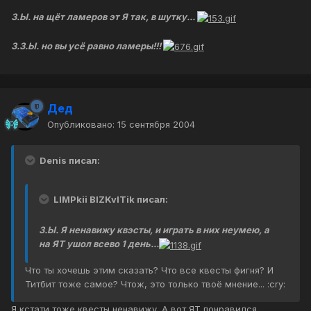
З.Ы. на щёт ламеров эт Я так, в шутку...
З.З.Ы. но вы усё равно ламеры!!!
Дед
Опубликовано:
15 сентября 2004
Denis писал:
LIMPkii BIZKvITik писал:
З.Ы. Я ненавижу квэсты, и играть в них неумею, а
на ЯТ ушол всево 1 день...
Что ты хочешь этим сказать? Что все квесты фигня? И
Титбит тоже самое? Чтож, это только твоё мнение... :cry:
Я кстати тоже квесты ненавижу. А вот ЯТ понравился.