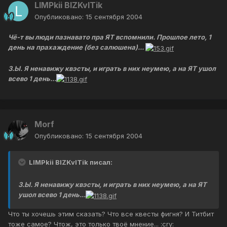
LIMPkii BIZKvITik
Опубликовано:
15 сентября 2004
Чё-т вы люди пазнавато пра ЯТ вспомнили. Прошлое лето, 1
день на прахаждение (без салюшена)...
З.Ы. Я ненавижу квэсты, и играть в них неумею, а на ЯТ ушол
всево 1 день...
Morf
Опубликовано:
15 сентября 2004
LIMPkii BIZKvITik писал:
З.Ы. Я ненавижу квэсты, и играть в них неумею, а на ЯТ
ушол всево 1 день...
Что ты хочешь этим сказать? Что все квесты фигня? И Титбит
тоже самое? Чтож, это только твоё мнение... :cry: