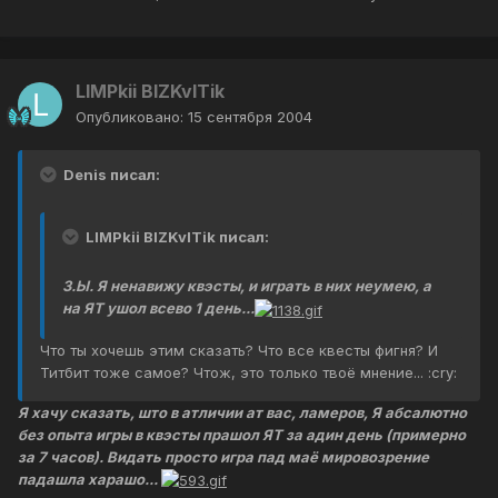
LIMPkii BIZKvITik
Опубликовано:
15 сентября 2004
Denis писал:
LIMPkii BIZKvITik писал:
З.Ы. Я ненавижу квэсты, и играть в них неумею, а
на ЯТ ушол всево 1 день...
Что ты хочешь этим сказать? Что все квесты фигня? И
Титбит тоже самое? Чтож, это только твоё мнение... :cry:
Я хачу сказать, што в атличии ат вас, ламеров, Я абсалютно
без опыта игры в квэсты прашол ЯТ за адин день (примерно
за 7 часов). Видать просто игра пад маё мировозрение
падашла харашо...