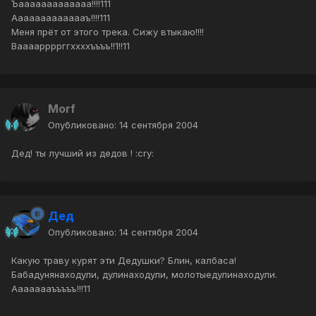
Ъааааааааааааа!!!!111
Аааааааааааааъ!!!!111
Меня прёт от этого трека. Сижу втыкаю!!!!
Вааааррррггххххъъъъ!!1!!11
Morf
Опубликовано:
14 сентября 2004
Дед! ты лучший из дедов ! :cry:
Дед
Опубликовано:
14 сентября 2004
Какую траву курят эти Дедушки? Блин, калбаса!
Бабадунянаходули, дулинаходули, молотыедулинаходули.
Аааааааъъъъъ!!!11