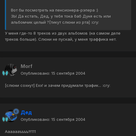
Вот бы посмотреть на пенсионера-рэпера :)
ЗЫ Да кстать, Дед, у тебя тока баб Дуня есть или
альбомчик целый ?[тикут слюни из рта] :cry:
У меня где-то 8 треков из двух альбомов (на самом деле
треков больше). Слюни не пускай, у меня траффика нет.
Morf
Опубликовано:
15 сентября 2004
[слюни сохнут] Ехх! и зачем придумали трафик... :cry:
Дед
Опубликовано:
15 сентября 2004
Ааааааъъъъ!!!111