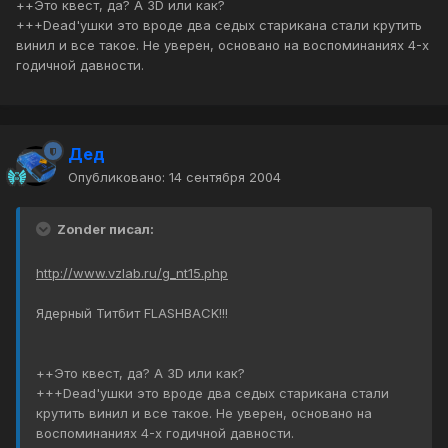
++Это квест, да? А 3D или как?
+++Dead'ушки это вроде два седых старикана стали крутить
винил и все такое. Не уверен, основано на воспоминаниях 4-х
годичной давности.
Дед
Опубликовано:
14 сентября 2004
Zonder писал:
http://www.vzlab.ru/g_nt15.php
Ядерный Титбит FLASHBACK!!!
++Это квест, да? А 3D или как?
+++Dead'ушки это вроде два седых старикана стали
крутить винил и все такое. Не уверен, основано на
воспоминаниях 4-х годичной давности.