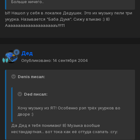
Больше ничего..
Ы!! Нашол у себя в локалке Дедушек. Это их музыку пели три
укурка. Называется "Баба Дуня". Сижу втыкаю :) 8)
Ааааааааааааааааааааъ!!!!11
Дед
Опубликовано:
14 сентября 2004
Denis писал:
Ded писал:
Хочу музыку из ЯТ! Особенно рэп трёх укурков во
дворе :)
Да Дед я тебя понимаю! 8) Музыка вообше
нестандартная... вот тока как её оттуда схапать :cry: