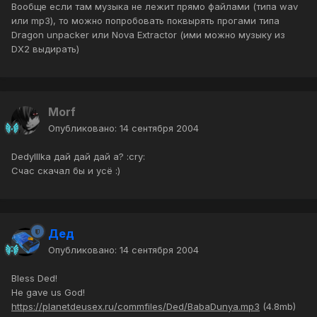
Вообще если там музыка не лежит прямо файлами (типа wav
или mp3), то можно попробовать поквырять прогами типа
Dragon unpacker или Nova Extractor (ими можно музыку из
DX2 выдирать)
Morf
Опубликовано:
14 сентября 2004
DedyIIIka дай дай дай а? :cry:
Счас скачал бы и усё :)
Дед
Опубликовано:
14 сентября 2004
Bless Ded!
He gave us God!
https://planetdeusex.ru/commfiles/Ded/BabaDunya.mp3
(4.8mb)