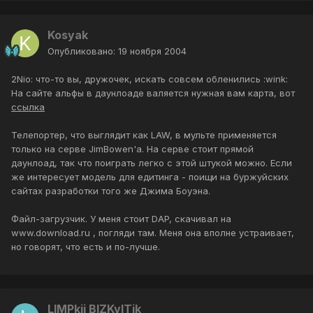
Kosyak
Опубликовано:
19 ноября 2004
2Nio: что-то вы, дружочек, искать совсем обленились :wink:
На сайте альфы в даунлоаде валяется нужная вам карта, вот
ссылка
Телепортер, что выглядит как LAW, в мульте применяется
только на серве JimBowen'а. На серве стоит прямой
даунлоад, так что поиграть легко с этой штукой можно. Если
же интересует модель для едитинга - поищи на буржуйских
сайтах разработки того же Джима Боуэна.
Файл-загрузчик. У меня стоит DAP, скачивал на
www.download.ru , погляди там. Меня она вполне устраивает,
но говорят, что есть и по-лучше.
LIMPkii BIZKvITik