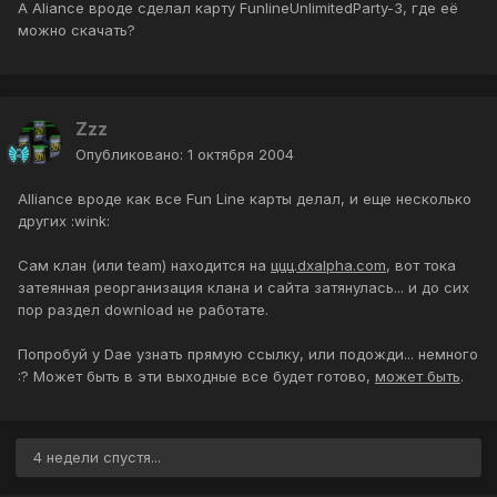
А Aliance вроде сделал карту FunlineUnlimitedParty-3, где её
можно скачать?
Zzz
Опубликовано:
1 октября 2004
Alliance вроде как все Fun Line карты делал, и еще несколько
других :wink:
Сам клан (или team) находится на
ццц.dxalpha.com
, вот тока
затеянная реорганизация клана и сайта затянулась... и до сих
пор раздел download не работате.
Попробуй у Dae узнать прямую ссылку, или подожди... немного
:? Может быть в эти выходные все будет готово,
может быть
.
4 недели спустя...