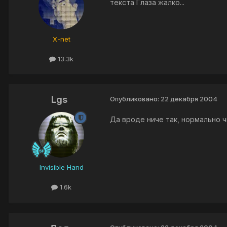
текста Глаза жалко...
X-net
13.3k
Lgs
Опубликовано:
22 декабря 2004
Да вроде ниче так, нормально 
Invisible Hand
1.6k