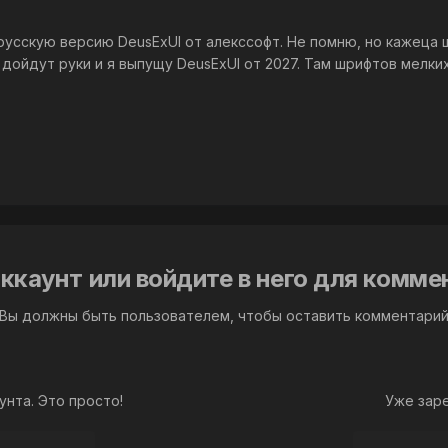
усскую версию DeusExUI от алекссофт. Не помню, но кажеца
дойдут руки и я выпущу DeusExUI от 2027. Там шрифтов мелких
ккаунт или войдите в него для комм
Вы должны быть пользователем, чтобы оставить комментари
унта. Это просто!
Уже зар