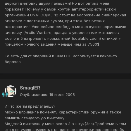
держит винтовку двумя пальцами! Но вот оптика меня
поражает. Почему у самой крутой антитеррористической
организации UNATCO/MJ-12 стоит на вооружение снайперская
винтовка с постоянным зумом, при этом без всяких
альтернатив!! Уже сейчас свободно можно купить нормальную
винтовку (Arctic Warfare, правда с укороченным магазинов
всего в 5 патронов) с нормальной (scalable zoom) оптикой +
прицелом ночного видения меньше чем за 7500$.
То есть для ct операций в UNATCO используется какое-то
барахло.
SmaglER
Опубликовано:
16 июля 2008
И что же ты предлагаешь?
Можно впринципе поменять характеристики оружия а также
замнить стандартную винтовку...
Моделей винтовки у меня около 3-х штук(3ds).Проблема в том
что я не умею заменять стандартное оружие,весь арсенал бы