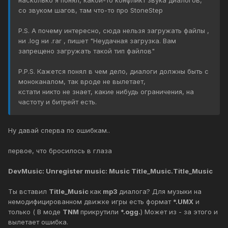
насколько я понял, какой-то конфликт звука диалогов,
со звуком шагов, там что-то про StoneStep
P.S. А почему интересно, сюда нельзя загружать файлы ,
ни .log ни .rar , пишет "Неудачная загрузка. Вам
запрещено загружать такой тип файлов"
P.P.S. Кажется понял в чем дело, диалоги должны быть с
моноканалом, так вроде не вылетает,
кстати никто не знает, какие нибудь ограничения, на
частоту и битрейт есть.
Ну давай сперва по ошибкам..
первое, что бросилось в глаза
DevMusic: Unregister music: Music Title_Music.Title_Music
Ты вставил
Title_Music
как
mp3
диалога? Для музыки на
немодифицированном движке игры есть формат
*.UMX
и
только ( В моде
TNM
прикрутили
*.ogg.
) Может из - за этого и
вылетает ошибка.