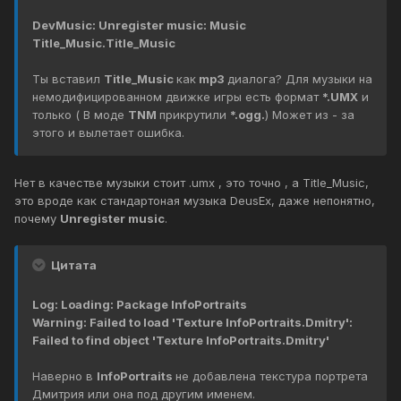
DevMusic: Unregister music: Music
Title_Music.Title_Music
Ты вставил
Title_Music
как
mp3
диалога? Для музыки на
немодифицированном движке игры есть формат
*.UMX
и
только ( В моде
TNM
прикрутили
*.ogg.
) Может из - за
этого и вылетает ошибка.
Нет в качестве музыки стоит .umx , это точно , а Title_Music,
это вроде как стандартоная музыка DeusEx, даже непонятно,
почему
Unregister music
.
Цитата
Log: Loading: Package InfoPortraits
Warning: Failed to load 'Texture InfoPortraits.Dmitry':
Failed to find object 'Texture InfoPortraits.Dmitry'
Наверно в
InfoPortraits
не добавлена текстура портрета
Дмитрия или она под другим именем.