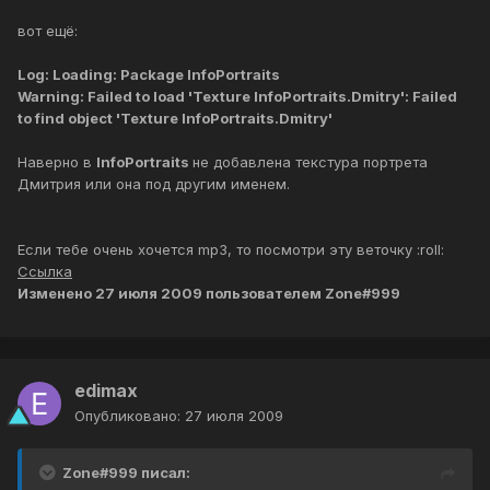
вот ещё:
Log: Loading: Package InfoPortraits
Warning: Failed to load 'Texture InfoPortraits.Dmitry': Failed
to find object 'Texture InfoPortraits.Dmitry'
Наверно в
InfoPortraits
не добавлена текстура портрета
Дмитрия или она под другим именем.
Если тебе очень хочется mp3, то посмотри эту веточку :roll:
Ссылка
Изменено
27 июля 2009
пользователем Zone#999
edimax
Опубликовано:
27 июля 2009
Zone#999 писал: