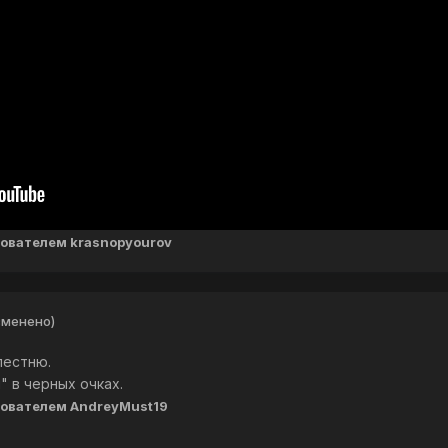
ователем krasnopyourov
зменено)
пестню.
 в черных очках.
ователем AndreyMust19