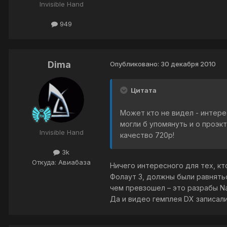
Invisible Hand
949
Dima
Опубликовано:
30 декабря 2010
Цитата
Может кто не видел - интере
могли б упомянуть и о проэк
Invisible Hand
качество 720р!
3k
Откуда: Авиабаза
Ничего интересного для тех, кт
Фолаут 3, должны были равнятьс
чем превзошел – это разрабы N
Да и видео гемплея DX записал