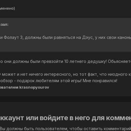
менено)
азал:
и Фолаут 3, должны были равняться на Дэус, у них свои кано
о они должны были превзойти 10 летнего дедушку! Обьясняетс
ру может и нет ничего интересного, но тот факт, что ниодного
 обзор - подарок любителям этой игры! Мне понравился!
ователем krasnopyourov
ккаунт или войдите в него для комм
Вы должны быть пользователем, чтобы оставить комментари