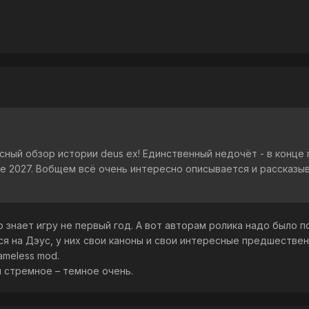
сный обзор истории deus ex! Единственный недочёт - в конце г
те 2027. Вобщем всё очень интересно описывается и рассказыва
о знает игру не первый год. А вот авторам ролика надо было 
я на Дэус, у них свои каноны и свои интересные предшественн
ameless mod.
и стремное – темное очень.