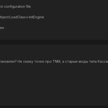
in configuration file
bject:LoadClass<-InitEngine
рен
тановлен? Не скажу точно про TNM, а старые моды типа Касса