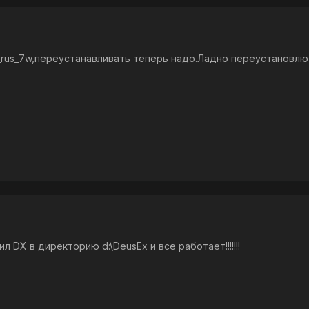
x_rus_7w,переустанавливать теперь надо.Ладно переустановл
виил DX в директорию d:\DeusEx и все работает!!!!!!!