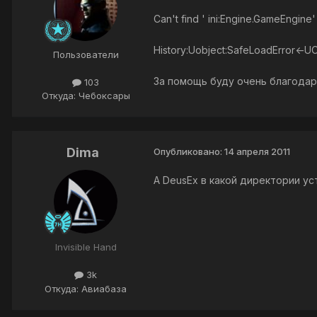
Can't find ' ini:Engine.GameEngine' 
History:Uobject:SafeLoadError<-UO
Пользователи
За помощь буду очень благода
103
Откуда: Чебоксары
Dima
Опубликовано:
14 апреля 2011
А DeusEx в какой директории ус
Invisible Hand
3k
Откуда: Авиабаза