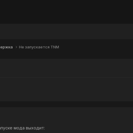
держка
Не запускается TNM
апуске мода выходит: