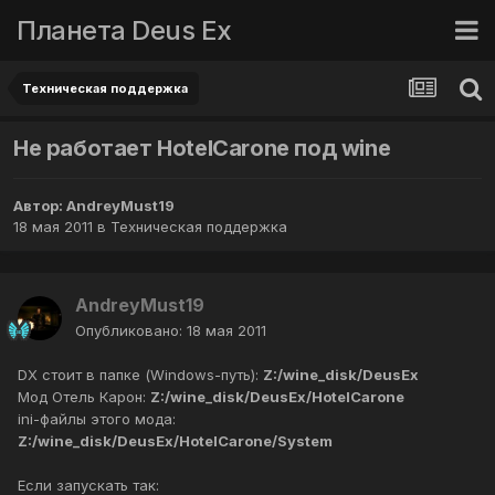
Планета Deus Ex
Техническая поддержка
Не работает HotelCarone под wine
Автор:
AndreyMust19
18 мая 2011
в
Техническая поддержка
AndreyMust19
Опубликовано:
18 мая 2011
DX стоит в папке (Windows-путь):
Z:/wine_disk/DeusEx
Мод Отель Карон:
Z:/wine_disk/DeusEx/HotelCarone
ini-файлы этого мода:
Z:/wine_disk/DeusEx/HotelCarone/System
Если запускать так: