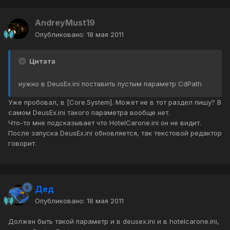
AndreyMust19
Опубликовано:
18 мая 2011
Цитата
нужно в DeusEx.ini поставить пустым параметр CdPath
Уже пробовал, в [Core.System]. Может не в тот раздел пишу? В
самом DeusEx.ini такого параметра вообще нет.
Что-то мне подсказывает что HotelCarone.ini он не видит.
После запуска DeusEx.ini обновляется, так текстовой редактор
говорит.
Дед
Опубликовано:
18 мая 2011
Должен быть такой параметр и в deusex.ini и в hotelcarone.ini,