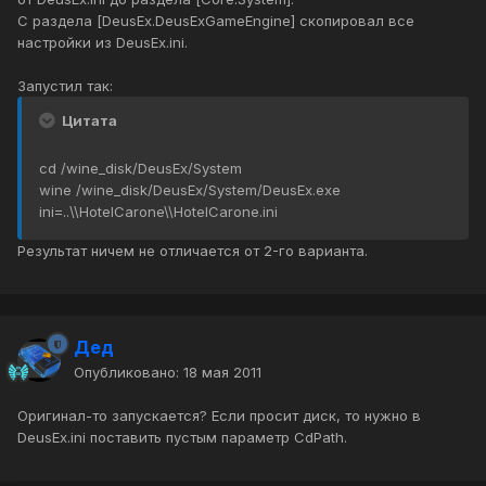
С раздела [DeusEx.DeusExGameEngine] скопировал все
настройки из DeusEx.ini.
Запустил так:
Цитата
cd /wine_disk/DeusEx/System
wine /wine_disk/DeusEx/System/DeusEx.exe
ini=..\\HotelCarone\\HotelCarone.ini
Результат ничем не отличается от 2-го варианта.
Дед
Опубликовано:
18 мая 2011
Оригинал-то запускается? Если просит диск, то нужно в
DeusEx.ini поставить пустым параметр CdPath.