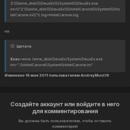
Z:\\\\wine_disk\\\\DeusEx\\\\System\\\\DeusEx.exe
ini=\\"Z:\\\\wine_disk\\\\DeusEx\\\\HotelCarone\\\\System\\\\Ho
telCarone.ini\\"\\ log=HotelCarone.log
на:
Цитата
Exec
=wine /wine_disk/DeusEx/System/DeusEx.exe
ini="..\\HotelCarone\\System\\HotelCarone.ini"
Изменено
18 мая 2011
пользователем AndreyMust19
Создайте аккаунт или войдите в него
для комментирования
Вы должны быть пользователем, чтобы оставить
комментарий