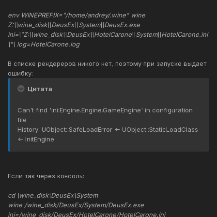
env WINEPREFIX="/home/andrey/.wine" wine
Z:\\wine_disk\\DeusEx\\System\\DeusEx.exe
ini=\"Z:\\wine_disk\\DeusEx\\HotelCarone\\System\\HotelCarone.ini
\"\ log=HotelCarone.log
В списке рендереров никого нет, поэтому при запуске выдает
ошибку:
Цитата
Can't find 'ini:Engine.Engine.GameEngine' in configuration
file
History: UObject::SafeLoadError <- UObject::StaticLoadClass
<- InitEngine
Если так через консоль:
cd \wine_disk\DeusEx\System
wine /wine_disk/DeusEx/System/DeusEx.exe
ini=/wine_disk/DeusEx/HotelCarone/HotelCarone.ini