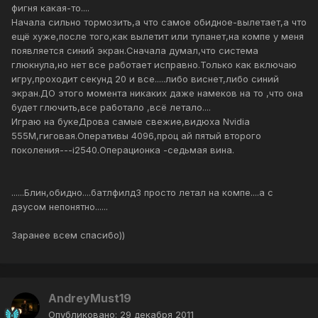
фигня какая-то....
Начала сильно тормозить,а что самое обидное-вылетает,а что
ещё хуже,после того,как вылетит или тупанет,на компе у меня
появляется синий экран.Сначала думал,что система
глюкнула,но нет все работает исправно.Только как включаю
игру,проходит секунд 20 и все.....либо виснет,либо синий
экран.ДО этого момента никаких даже намеков на то ,что она
будет глючить,все работало ,всё летало....
Играю на букеДрова самые свежие,видюха Nvidia
555M,гиговая.Оперативы 4096,проц ай пятый второго
поколения---i2540.Операционка -седьмая вина.
......Блин,обидно....батлфилд3 просто летал на компе....а с
дэусом непонятно......
Заранее всем спасибо))
AndreyMust19
Опубликовано:
29 декабря 2011