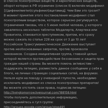
В список психотропных веществ и наркотических веществ,
оборот которых в РФ ограничен (список II) включён модафинил
[((дифенилметил)сульфинил)ацетамид]. Чем Вам это грозит?
В момент принятия этого постановления модафинил стал
психотропным веществом, которое серьезно регулируется.
Ограничения таковы, что с 5 июня любой человек, у которого
завалялось несколько таблеток Модалерта, Алертека или
Провигила, становится преступником, притом, его сразу
можно сажать по статье 228 на срок от 3 до 10 лет!
Российское Трансгуманистическое Движение выступает
против необоснованных запретов, против произвола
чиновников. Создана инициативная группа, главной целью
которой является противодействие беззаконию и защита прав
граждан нашей страны. Вы можете помочь активистам –
поддержать петицию, разместить данное сообщение у себя в
блоге, на личных страницах социальных сетей, на форумах.
Нельзя идти на поводу у очевидной глупости, необходимо
исключить модафинил из списка психотропных препаратов!
Вы можете отстоять свои права, подписав петицию:
http://livingtomorrow.livejournal.com/188158.html
Чтобы получить дополнительную информацию,
присоединяйтесь к гугл группе:
http://groups.google.com/group/stop491