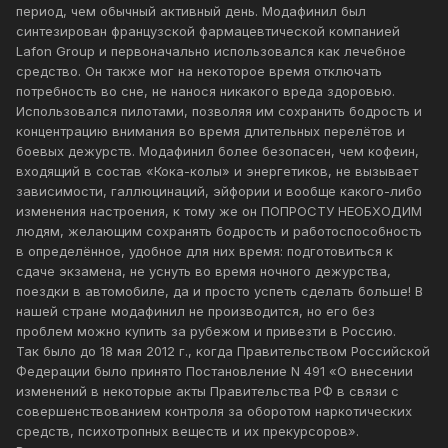
период, чем обычный активный день. Модафинил был
синтезирован французской фармацевтической компанией
Lafon Group и первоначально использовался как лечебное
средство. Он также мог на некоторое время отключать
потребность во сне, не нанося никакого вреда здоровью.
Использовался пилотами, позволяя им сохранить бодрость и
концентрацию внимания во время длительных перелётов и
боевых дежурств. Модафинил более безопасен, чем кофеин,
входящий в состав «Кока-колы» и энергетиков, не вызывает
зависимости, галлюцинаций, эйфории и вообще какого-либо
изменения настроения, к тому же он ПОПРОСТУ НЕОБХОДИМ
людям, желающим сохранять бодрость и работоспособность
в определённое, удобное для них время: подготовиться к
сдаче экзамена, не уснуть во время ночного дежурства,
поездки в автомобиле, да и просто успеть сделать больше! В
нашей стране модафинил не производится, но его без
проблем можно купить за рубежом и привезти в Россию.
Так было до 18 мая 2012 г., когда Правительством Российской
Федерации было принято Постановление N 491 «О внесении
изменений в некоторые акты Правительства РФ в связи с
совершенствованием контроля за оборотом наркотических
средств, психотропных веществ и их прекурсоров».