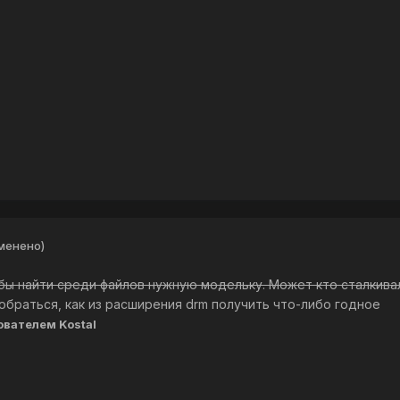
менено)
бы найти среди файлов нужную модельку. Может кто сталкивал
обраться, как из расширения drm получить что-либо годное
ователем Kostal