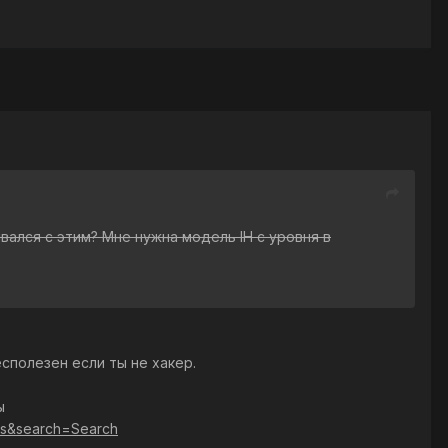
ался с этим? Мне нужна модель IH с уровня в
сполезен если ты не хакер.
ы
ats&search=Search