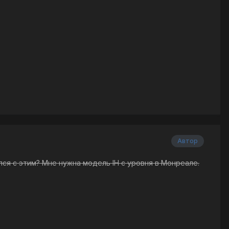
Автор
ся с этим? Мне нужна модель IH с уровня в Монреале.