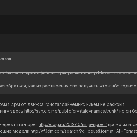
сказал:
ь бы найти среди файлов нужную модельку. Может кто сталкив
азобраться, как из расширения drm получить что-либо годное
рмат дрм от движка кристалдайнемикс никем не раскрыт.
сингу здесь
http://svn.gib.me/public/crystaldynamics/trunk/
но он бе
ерез ninja-ripper
http://cgig.ru/2012/10/ninja-ripper/
прямо из игр
ующие модели
http://tf3dm.com/search/?q=deus&format=All+Form