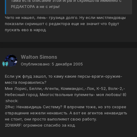
тама есть описание этой игры и скриншоты имменно с
РЕДАКТОРА а не с игры!
Чето не нашел, лень- грузица долго. Ну если мистлендовцы
показали скриншот с редактора еще не значит что будут
пускать ево в народ.
Walton Simons
Опубликовано:
5 декабря 2005
Если уж флуд зашол, то каму какие персы-враги-оружие-
места понравились?
Мне Лорис, Белли,-Агенты, Коммандос,-Лок, К-52, Волк-2,-
Небесный город. Многоствольные пулеметы- моя любовь! 8)
:shock:
2Ячс: Ненавидишь Систему? Я впрочем тоже, но это скорее
отвращение нежели ненависть. А вот ее агентов ненавидеть
не стоит, они просто выполняют свою работу.
2DWARF: огромное спасибо за код.