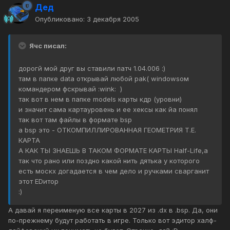
Дед
Опубликовано:
3 декабря 2005
Ячс писал:
дорогй мой друг вы ставили патч 1.04.006 :)
там в папке data открывай любой pak( windowsом
командером фскрывай :wink: )
так вот в нем в папке models карты кдр (уровни)
и значит сама картауровень и ее хексы как йа понял
так вот там файлы в формате bsp
а bsp это - ОТКОМПИЛЛИРОВАННАЯ ГЕОМЕТРИЯ Т.Е.
КАРТА
А КАК ТЫ ЗНАЕШЬ В ТАКОМ ФОРМАТЕ КАРТЫ Half-Life,а
так что рано или поздно какой нить дятька у которого
есть москх догадается в чем дело и ручками сварганит
этот EDитор
:)
А давай я переименую все карты в 2027 из .dx в .bsp. Да, они
по-прежнему будут работать в игре. Только вот эдитор халф-