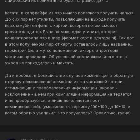
лайфовский их понимать не будет. Странно, да? :D
Кстати, в халфлайфе из bsp ничего полезного получить нельзя.
До сих пор нет утилиты, позволяющей на выходе получать
невхламубитый файл с картой, который потом сможет
прочитать эдитор. Была, помню, одна утилита, которая
конвентировала bsp в map (формат карт в
эдиторе
hl). Так вот
в этом полученном map от карты оставалось лишь название...
геометрия была жутко поломанной, акторы и триггеры
частично пропадали. Об успешной компиляции всего этого
ужоса не приходилось и мечтать.
Да и вообще, в большинстве случаев компиляция в обратную
сторону технически невозможна из-за частичной потери,
оптимизации и преобразования информации (анриал -
исключение - в нём при компиляции информация не теряется
и не преобразуется, а лишь дополняется пост-
компиляционной). (уменьшил ты картинку 100*100 до 10*10, а
потом обратно увеличил. Что получилось? Правильно, гуано)