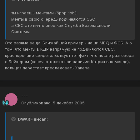
ты играешь ментами (бррр :lol: )
менты в свою очередь подчиняются СБС
а СБС это ничто иное как Служба Безопасности
Системы
Это разные вещи. Ближайший пример - наши МВД и ФСБ. А о
том, что менты в КДР напрямую не подчиняются СБС,
красноречиво свидетельствует тот факт, что после разговора
с Бейкером (конечно только при наличии Катрин в команде),
полиция перестаёт преследовать Хакера.
---
Опубликовано:
5 декабря 2005
DWARF писал: