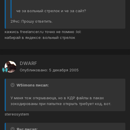
че за вольный стрелок и че за сайт?
2Ячс: Прошу ответить.
кажись freelancer.ru точно не помню :lol:
набирай в яндексе: вольный стрелок
DWARF
Опубликовано:
5 декабря 2005
WSimons писал:
У меня тож открываюца, но в КДР файлы в паках
зокодированы при папытке открыть требует код, вот.
stereosystem
Ячс писал: