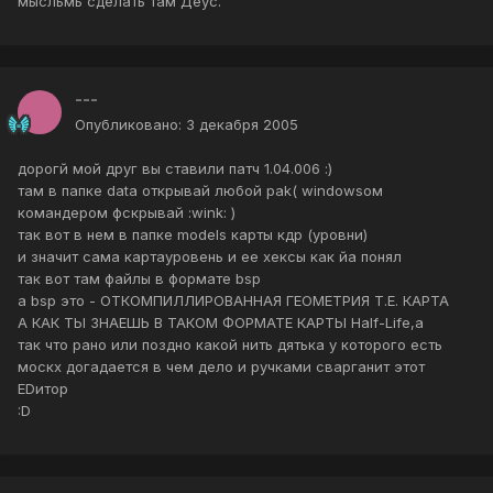
мысльмь сделать там Деус.
---
Опубликовано:
3 декабря 2005
дорогй мой друг вы ставили патч 1.04.006 :)
там в папке data открывай любой pak( windowsом
командером фскрывай :wink: )
так вот в нем в папке models карты кдр (уровни)
и значит сама картауровень и ее хексы как йа понял
так вот там файлы в формате bsp
а bsp это - ОТКОМПИЛЛИРОВАННАЯ ГЕОМЕТРИЯ Т.Е. КАРТА
А КАК ТЫ ЗНАЕШЬ В ТАКОМ ФОРМАТЕ КАРТЫ Half-Life,а
так что рано или поздно какой нить дятька у которого есть
москх догадается в чем дело и ручками сварганит этот
EDитор
:D