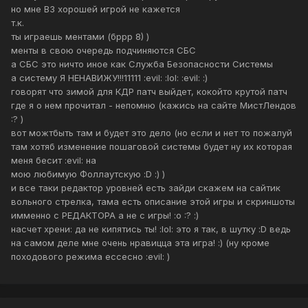
но мне ВЗ хорошей игрой не кажется
т.к.
ты играешь ментами (бррр 8) )
менты в свою очередь подчиняются СБС
а СБС это ничто иное как Служба Безопасности Системы
а систему Я НЕНАВИЖУ!!!11111 :evil: :lol: :evil: :)
говорят что зимой для КДР патч выйдет, кокойто крутой патч
где я о нем прочитал - непомню (кажись на сайте МистЛендов
:? )
вот можтбыть там и будет это дело (но если и нет то пожалуй
там хотяб изменение пошаговой системы будет ну их которая
меня бесит :evil: на
мою любимую Фоллаутскую :D :) )
и все таки редактор уровней есть зайди скажем на сайтик
вольного стрелка, тама есть описание этой игры и скриншоты
имменно с РЕДАКТОРА а не с игры! :o :? :)
насчет хрени: да не кипятись ты! :lol: это я так, в шутку :D ведь
на самом деле мне очень нравицца эта игра! :) (ну кроме
походового режима ессесно :evil: )