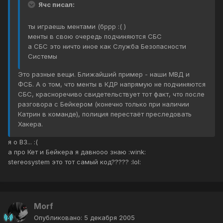
Ячс писал:
ты играешь ментами (бррр :( )
менты в свою очередь подчиняются СБС
а СБС это ничто иное как Служба Безопасности
Системы
Это разные вещи. Ближайший пример - наши МВД и
ФСБ. А о том, что менты в КДР напрямую не подчиняются
СБС, красноречиво свидетельствует тот факт, что после
разговора с Бейкером (конечно только при наличии
Катрин в команде), полиция перестаёт преследовать
Хакера.
я о ВЗ... :(
а про Кет и Бейкера я давнооо знаю :wink:
stereosystem это тот самый код????? :lol:
Morf
Опубликовано:
5 декабря 2005