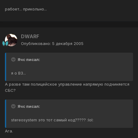
рабоет... прикольно...
DWARF
Опубликовано:
5 декабря 2005
Ячс писал:
я о ВЗ...
А разве там полицейское управление напрямую подчиняется
СБС?
Ячс писал:
stereosystem это тот самый код????? :lol:
Ага.