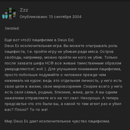
Zzz
Опубликовано:
13 сентября 2004
:twisted:
Еще вот что(О пацифизме в Deus Ex):
Deus Ex исключительная игра. Вы можете отыгрывать роль
пацифиста, т.е. пройти игру не убивая ради мяса. Остров
свободы, например, можно пройти ни кого не убив. Только
после захвата шефа НСФ все живые таинственным образом
умерщвляются( :evil: ). Для улучшения понимания пацифизма,
просто побольше подумайте о человеке прежде чем
нажимать на курок: ведь это отдельная личность, у него есть
свои цели в жизни, свое мировозрение. Скорее всего у него
есть своя семья, родные, близкие, жена, дети. А вы одним
нажатием отправляете его на тот свет. Нехорошо. А теперь
предсавтье что это были вы, а какой то там агент раз и убил
вас? Плохо? То-то же!
Мир Deus Ex дает исключительное чувство пацифизма.