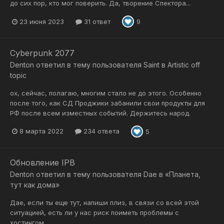
до сих пор, кто мог поверить. Да, творение Спектора...
23 июня 2023
31 ответ
9
Cyberpunk 2077
Denton
ответил в тему пользователя
Saint
в
Artistic off
topic
ох, сейчас, полагаю, многим стало не до этого. Особенно
после того, как СД Проджики забанили свои продукты для
РФ после всем изместных событий. Держитесь народ.
8 марта 2022
234 ответа
5
Обновление IPB
Denton
ответил в тему пользователя
Dae
в
«Планета,
тут как дома»
Дае, если ты еще тут, напиши плиз, в связи со всей этой
ситуацией, есть ли у нас риск поиметь проблемы с
хостингом.