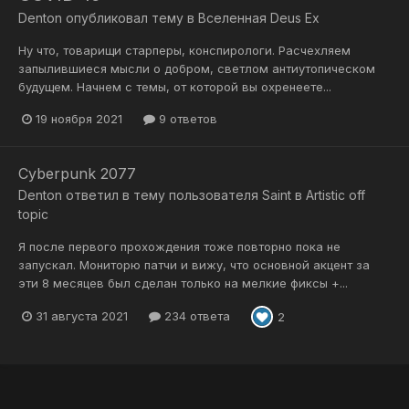
Denton
опубликовал тему в
Вселенная Deus Ex
Ну что, товарищи старперы, конспирологи. Расчехляем
запылившиеся мысли о добром, светлом антиутопическом
будущем. Начнем с темы, от которой вы охренеете...
19 ноября 2021
9 ответов
Cyberpunk 2077
Denton
ответил в тему пользователя
Saint
в
Artistic off
topic
Я после первого прохождения тоже повторно пока не
запускал. Мониторю патчи и вижу, что основной акцент за
эти 8 месяцев был сделан только на мелкие фиксы +...
31 августа 2021
234 ответа
2