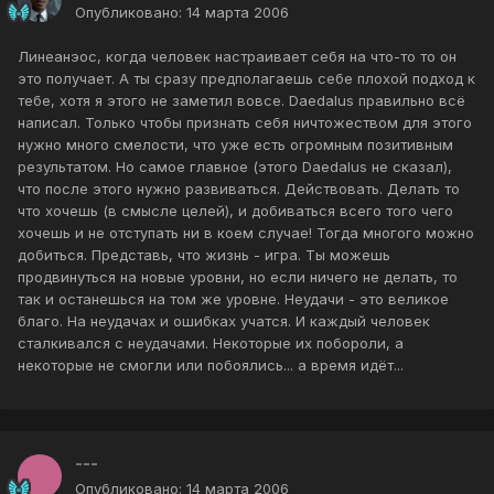
Опубликовано:
14 марта 2006
Линеанэос, когда человек настраивает себя на что-то то он
это получает. А ты сразу предполагаешь себе плохой подход к
тебе, хотя я этого не заметил вовсе. Daedalus правильно всё
написал. Только чтобы признать себя ничтожеством для этого
нужно много смелости, что уже есть огромным позитивным
результатом. Но самое главное (этого Daedalus не сказал),
что после этого нужно развиваться. Действовать. Делать то
что хочешь (в смысле целей), и добиваться всего того чего
хочешь и не отступать ни в коем случае! Тогда многого можно
добиться. Представь, что жизнь - игра. Ты можешь
продвинуться на новые уровни, но если ничего не делать, то
так и останешься на том же уровне. Неудачи - это великое
благо. На неудачах и ошибках учатся. И каждый человек
сталкивался с неудачами. Некоторые их побороли, а
некоторые не смогли или побоялись... а время идёт...
---
Опубликовано:
14 марта 2006