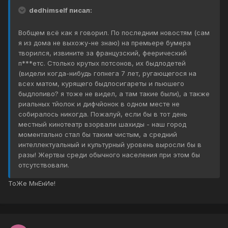
dedhimself писал:
Вобщем всё как я говорил. По последним новостям (сам
я из дома не выхожу-не знаю) на премьере бумера
творился, извините за французский, феерический
п***етс. Столько крутых потсонов, их быдлодетей
(видели когда-нибудь гопнега 7 лет, ругающегося на
всех матом, курящего быдлосигареты и пьюшего
быдлопиво? я тоже не видел, а там такие были), а также
риальных тйолок и дифчйонок в одном месте не
собиралось никогда. Пожалуй, если бы в тот день
местный кинотеатр взорвали шахиды - наш город
моментально стал бы таким чистым, а средний
интеллектуальный и культурный уровень выросли бы в
разы! Жертвы среди обычного населения при этом бы
отсутствовали.
ТоЖе МнЕнИе!