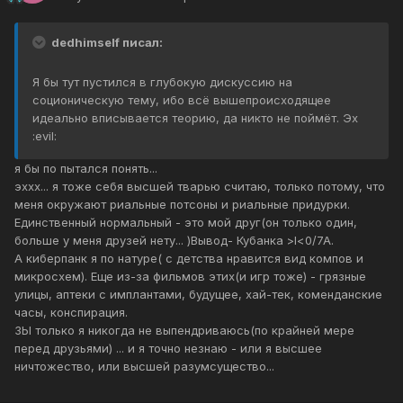
dedhimself писал:
Я бы тут пустился в глубокую дискуссию на
соционическую тему, ибо всё вышепроисходящее
идеально вписывается теорию, да никто не поймёт. Эх
:evil:
я бы по пытался понять...
эххх... я тоже себя высшей тварью считаю, только потому, что
меня окружают риальные потсоны и риальные придурки.
Единственный нормальный - это мой друг(он только один,
больше у меня друзей нету... )Вывод- Кубанка >l<0/7A.
А киберпанк я по натуре( с детства нравится вид компов и
микросхем). Еще из-за фильмов этих(и игр тоже) - грязные
улицы, аптеки с имплантами, будущее, хай-тек, коменданские
часы, конспирация.
ЗЫ только я никогда не выпендриваюсь(по крайней мере
перед друзьями) ... и я точно незнаю - или я высшее
ничтожество, или высшей разумсущество...