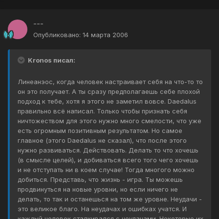
---
Опубликовано:
14 марта 2006
Kronos писал:
Линеанэос, когда человек настраивает себя на что-то то
он это получает. А ты сразу предполагаешь себе плохой
подход к тебе, хотя я этого не заметил вовсе. Daedalus
правильно всё написал. Только чтобы признать себя
ничтожеством для этого нужно много смелости, что уже
есть огромным позитивным результатом. Но самое
главное (этого Daedalus не сказал), что после этого
нужно развиваться. Действовать. Делать то что хочешь
(в смысле целей), и добиваться всего того чего хочешь
и не отступать ни в коем случае! Тогда многого можно
добиться. Представь, что жизнь - игра. Ты можешь
продвинуться на новые уровни, но если ничего не
делать, то так и останешься на том же уровне. Неудачи -
это великое благо. На неудачах и ошибках учатся. И
каждый человек сталкивался с неудачами. Некоторые их