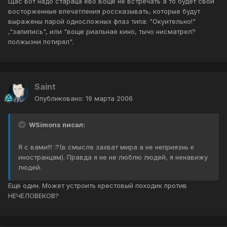
Щас вот надо стараца ево воще не встречать а то будет свои
восторженные впечатления россказывать, которые будут
выражены парой односложных фпаз типа: "Окуительно!"
,"запипись", или "воще риальнае кино, тычо нисматрел?
полжызни потирял".
Saint
Опубликовано:
19 марта 2006
WSimons писал:
Я с вами!!! :?(в смысле захват мира а не неприязнь к
иностранцам). Правда я не не люблю людей, я ненавижу
людей.
Ещё один. Может устроить крестовый походик против
НЕЧЕЛОВЕКОВ?