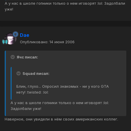
А у нас в школе гопники только о нем иговорят :lol: Задолбали
уже!
Dae
Опубликовано:
14 июня 2006
Ячс писал:
Squad писал:
Блин, глухо... Опросил знакомых - ни у кого GTA
нету! :twisted: :lol:
А у нас в школе гопники только о нем иговорят :lol:
Задолбали уже!
Наверное, они увидели в нём своих американских коллег.