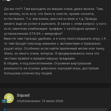
Да вы что?! Там выходить из машин очень даже можно. Там,
по-моему, есть всё, что было в сингле, кроме сюжета,
естественно. Т.е. магазины, миссия всякие и т.д. Правда
ничего ещё не успел я выяснить. В связи с этим вопрос: у кого
есть заветная комбинация: траффик + свободное время +
установленная GTA:SA + микрофон?
Вместе там гораздо удобнее, а я хочу поисследовать игру :) А
то там бродят повсюду маньяки с автоматами и буквально
рушат игру. Особенно если найти приличный мотик или тачку.
Жаль, но много очень читеров. Я придерживаюсь пока что
честных правил и врядли нарушу традицию.
В общем, я под впечатлением. Огромная виртуальная
реальность на основе довольно хорошей игры, доступная
большому количеству людей.
Squad
Опубликовано:
13 июня 2006