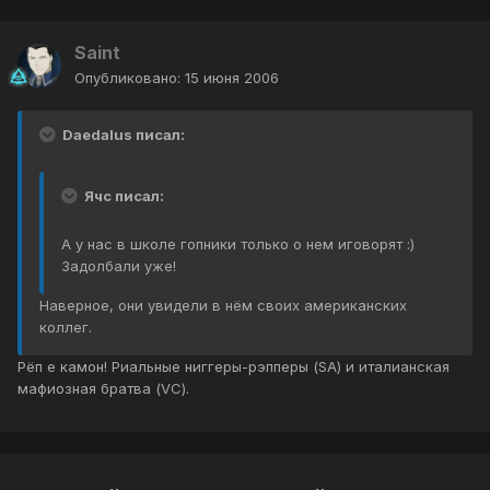
Saint
Опубликовано:
15 июня 2006
Daedalus писал:
Ячс писал:
А у нас в школе гопники только о нем иговорят :)
Задолбали уже!
Наверное, они увидели в нём своих американских
коллег.
Рёп е камон! Риальные ниггеры-рэпперы (SA) и италианская
мафиозная братва (VC).