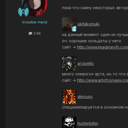
пока что скину некоторых автор
Invisible Hand
ukitakumuki
2.6k
на данный момент один из лучш
оч. хорошие зольдаты у него
сайт ->
http://www.imaginaryfs.co
arcipello
много «левого» арта, но то что
сайт ->
http://www.artofconway.c
alexiuss
специализируется в основном н
hunterkiller