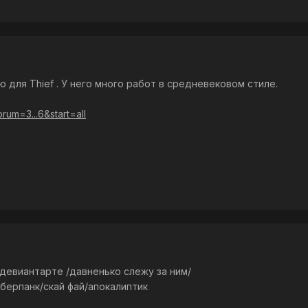
ю для Thief . У него много работ в средневековом стиле.
orum=3...6&start=all
евиантарте /давненько слежу за ним/
иберпанк/скай фай/апокалиптик