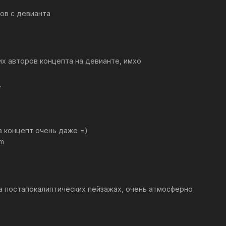
ов с девианта
их авторов концепта на девианте, имхо
m
 в концепт очень даже =)
om
а постапокалиптических пейзажах, очень атмосферно