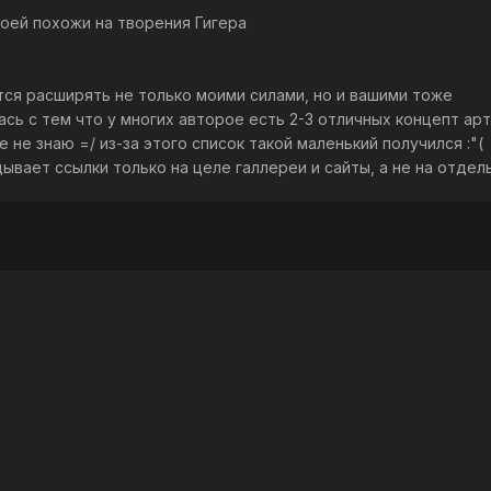
воей похожи на творения Гигера
тся расширять не только моими силами, но и вашими тоже
лась с тем что у многих авторое есть 2-3 отличных концепт арт
 не знаю =/ из-за этого список такой маленький получился :"(
ладывает ссылки только на целе галлереи и сайты, а не на отде