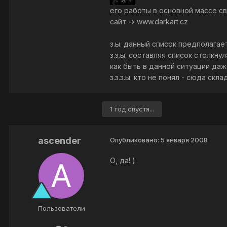
его работы в основной массе с
сайт -> www.darkart.cz
з.ы. данный список предполагае
з.з.ы. составляя список столкну
как быть в данной ситуации даже
з.з.з.ы. кто не понял - сюда ск
1 год спустя...
ascender
Опубликовано:
5 января 2008
О, да! )
Пользователи