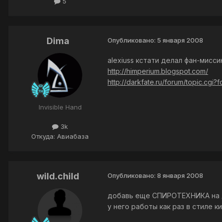
5
Dima
Опубликовано:
5 января 2008
alexiuss кстати делал фан-мисси
http://himperium.blogspot.com/
http://darkfate.ru/forum/topic.cgi?f
Invisible Hand
3k
Откуда: Авиабаза
wild.child
Опубликовано:
8 января 2008
добавь еще СПИРОТЕХНИКА на д
у него работы как раз в стиле к