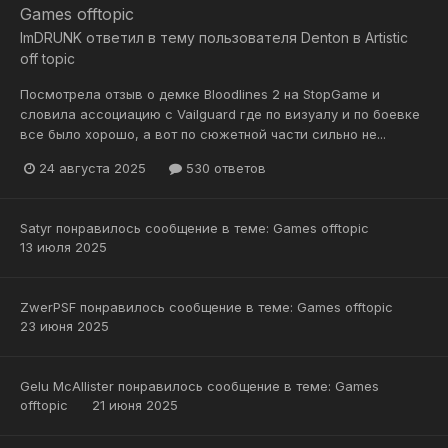
Games offtopic
ImDRUNK
ответил в тему пользователя
Denton
в
Artistic
off topic
Посмотрела отзыв о демке Bloodlines 2 на StopGame и
словила ассоциацию с Vailguard где по визуалу и по боевке
все было хорошо, а вот по сюжетной части сильно не...
24 августа 2025
530 ответов
Satyr
понравилось сообщение в теме:
Games offtopic
13 июля 2025
ZwerPSF
понравилось сообщение в теме:
Games offtopic
23 июня 2025
Gelu McAllister
понравилось сообщение в теме:
Games
offtopic
21 июня 2025