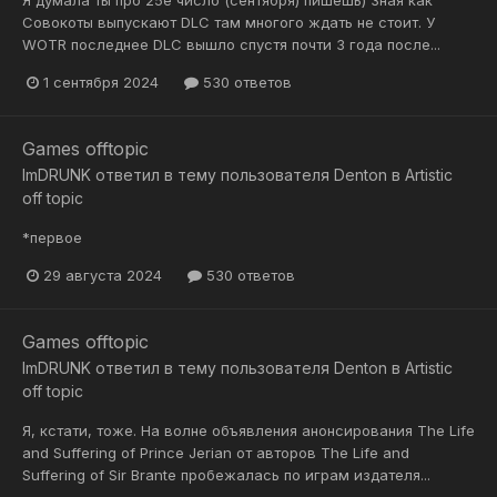
Я думала ты про 25е число (сентября) пишешь) Зная как
Совокоты выпускают DLC там многого ждать не стоит. У
WOTR последнее DLC вышло спустя почти 3 года после...
1 сентября 2024
530 ответов
Games offtopic
ImDRUNK
ответил в тему пользователя
Denton
в
Artistic
off topic
*первое
29 августа 2024
530 ответов
Games offtopic
ImDRUNK
ответил в тему пользователя
Denton
в
Artistic
off topic
Я, кстати, тоже. На волне объявления анонсирования The Life
and Suffering of Prince Jerian от авторов The Life and
Suffering of Sir Brante пробежалась по играм издателя...