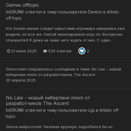
Games offtopic
ImDRUNK
ответил в тему пользователя
Denton
в
Artistic
off topic
Кто более-менее следит навостями игромира наверняка уже
видели, но все же: Owlcat анонсировали игру по Экспансии.
Unexpected Я даже не знаю чего ждать от них. С одно...
21 июня 2025
530 ответов
2
Starscream
понравилось сообщение в теме:
No Law - новый
киберпанк imsim от разработчиков The Ascent
30 апреля 2025
No Law - новый киберпанк imsim от
разработчиков The Ascent
ImDRUNK
ответил в тему пользователя
Lgs
в
Artistic off
topic
Эпоха нейросетей. Человек вручную задолбался бы из