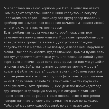
Мы работаем на некую корпорацию Сеть в качестве агента.
Нам выдают захудалый шлюз и 3000 кредитов на покупку
необходимого софта — поначалу это брутфорсер паролей и
трейсер (показывает как скоро нас вычислят и пошлют людей
в погонах, узнать как мы поживаем).
Есть глобальная карта мира на которой показанны все
захваченные нами ранее машины. Поражает проработанность
всех деталей процесса взлома. Доопустим необходимо
подключаться к жертве не на прямую, а через цепь порутаных
машин, так вас вычислить будет сложнее. Причем лучше если
это будут правительственные узлы или банки. За собой нужно
тереть логи, иначе через некоторое время на вас могут выйти
и конец игре. Зайдя на компьютер жертвы можно украсть/
удалить файлы, потереть/подделать логи, либо пользоваться
вполне реальной консолью с досом (мое личное достижение
— «cd logs» затем «delete *», это конечно не так круто как
спец утилитой, зато приятно :Р). Все действо происходит под
тру-киберпанк трекерную музыку и в антураже стильного
черно-синего интерфейса. После определенного прогресса
говорят начинается сюжетная линия, но я еще не доходил.
Геймплей местами однообразный, но затягивает дико!