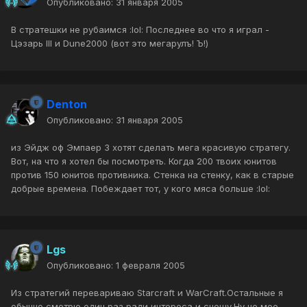
Опубликовано:
31 января 2005
В стратешки не рубаимся :lol: Последнее во что я играл -
Цэзарь III и Dune2000 (вот это мегарулъ! Ъ!)
Denton
Опубликовано:
31 января 2005
из Эйдж оф Эмпаер 3 хотят сделать мега красивую стратегу.
Вот, на что я хотел бы посмотреть. Когда 200 твоих юнитов
против 150 юнитов противника. Стенка на стенку, как в старые
добрые времена. Побеждает тот, у кого мяса больше :lol:
Lgs
Опубликовано:
1 февраля 2005
Из стратегий перевариваю Starcraft и WarCraft.Остальные я
обычно смотрю один раз ради интереса и сношу.Ну не мое