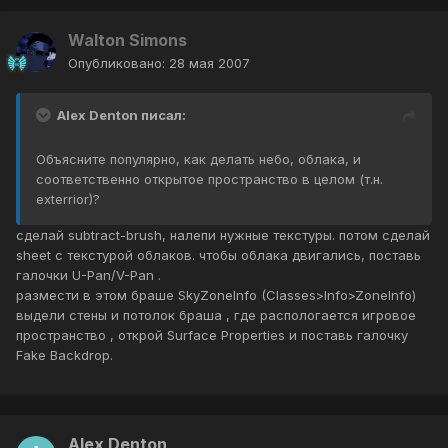
Walton Simons
Опубликовано:
28 мая 2007
Alex Denton писал:
Объясните популярно, как делать небо, облака, и
соответственно открытое пространство в целом (т.н.
exterrior)?
сделай subtract-brush, налепи нужные текстуры. потом сделай
sheet с текстурой облаков. чтобы облака двигались, поставь
галочки U-Pan/V-Pan .
размести в этом браше SkyZoneInfo (Classes>Info>ZoneInfo)
выдели стены и потолок браша , где распологается игровое
пространство , открой Surface Properties и поставь галочку
Fake Backdrop.
Alex Denton