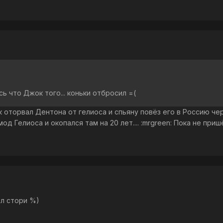
ь что Джок того... коньки отбросил =(
к оторвал Дентона от гелиоса и спьяну повёз его в Россию чер
д Гелиоса и окопался там на 20 лет.... :mrgreen: Пока не пришё
л стори %)