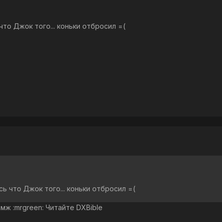
то Джок того... коньки отбросил =(
ь что Джок того... коньки отбросил =(
омж :mrgreen: Читайте DXBible