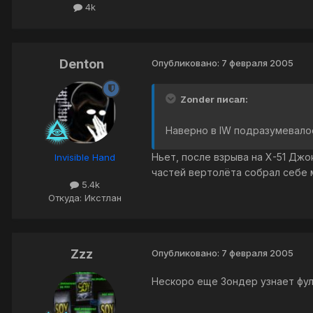
4k
Denton
Опубликовано:
7 февраля 2005
Zonder писал:
Наверно в IW подразумевалос
Ньет, после взрыва на Х-51 Джо
Invisible Hand
частей вертолёта собрал себе мо
5.4k
Откуда: Икстлан
Zzz
Опубликовано:
7 февраля 2005
Нескоро еще Зондер узнает фул