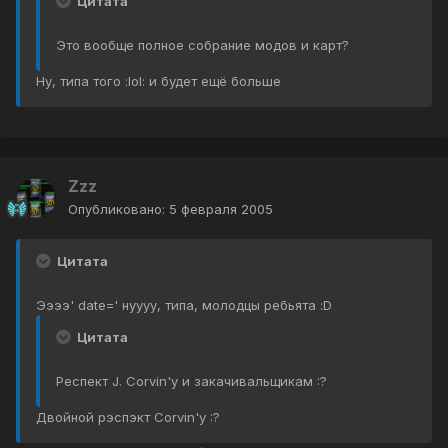
Цитата
Это вообще полное собрание модов и карт?
Ну, типа того :lol: и будет ещё больше
Zzz
Опубликовано:
5 февраля 2005
Цитата
Ээээ' date=' нуууу, типа, молодцы ребьята :D
Цитата
Респект J. Corvin'у и закачивальщикам :?
Двойной рэспэкт Corvin'у :?