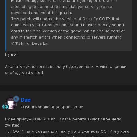
Blaster Audigy sound card and are getting errors when
attempting to connect to a multiplayer server, please
download and install this patch.
This patch will update the version of Deus Ex GOTY that
came with your Creative Labs Sound Blaster Audigy sound
card to the final version of the game, which should correct
any mismatch errors when connecting to servers running
v1.112fm of Deus Ex.
Ну вот.
А качать нужно тогда, когда у буржуев ночь. Ночью серваки
свободные :twisted:
Dae
Опубликовано:
4 февраля 2005
Ну не придумывай Ruslan... здесь ребята знают своё дело
:twisted:
Тот GOTY патч создан для тех, у кого уже есть GOTY и у кого