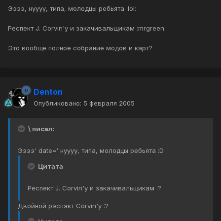
Ээээ, нуууу, типа, молодцы ребьята :lol:
Респект J. Corvin'у и закачивальщикам :mrgreen:
Это вообще полное собрание модов и карт?
Denton
Опубликовано:
5 февраля 2005
\ писал:
Ээээ' date=' нуууу, типа, молодцы ребьята :D
Цитата
Респект J. Corvin'у и закачивальщикам :?
Двойной рэспэкт Corvin'у :?