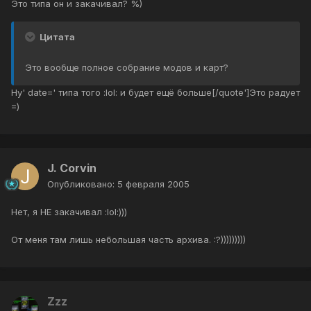
Это типа он и закачивал? %)
Цитата
Это вообще полное собрание модов и карт?
Ну' date=' типа того :lol: и будет ещё больше[/quote']Это радует
=)
J. Corvin
Опубликовано:
5 февраля 2005
Нет, я НЕ закачивал :lol:)))
От меня там лишь небольшая часть архива. :?)))))))))
Zzz