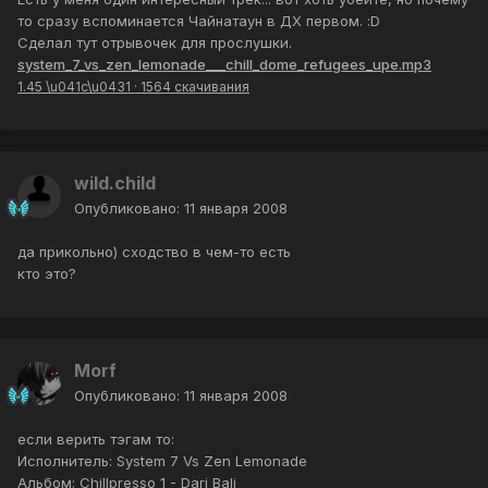
то сразу вспоминается Чайнатаун в ДХ первом. :D
Сделал тут отрывочек для прослушки.
system_7_vs_zen_lemonade___chill_dome_refugees_upe.mp3
1.45 \u041c\u0431
·
1564 скачивания
wild.child
Опубликовано:
11 января 2008
да прикольно) сходство в чем-то есть
кто это?
Morf
Опубликовано:
11 января 2008
если верить тэгам то:
Исполнитель: System 7 Vs Zen Lemonade
Альбом: Chillpresso 1 - Dari Bali