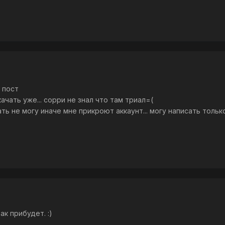
 пост
ачать уже... сорри не знал что там триал=(
исать не могу иначе мне прикроют аккаунт... могу написать то
ак прибудет. :)