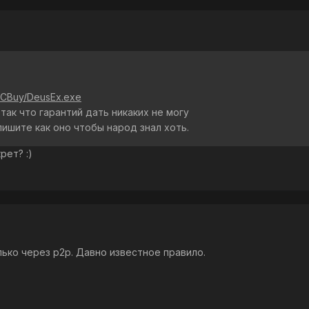
/NCBuy/DeusEx.exe
 так что гарантий дать никаких не могу
пишите как оно чтобы народ знал хоть.
рет? :)
лько через p2p. Давно известное правило.