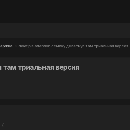
держка
delet pls attention ссылку делетнул там триальная версия
ул там триальная версия
=(