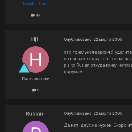
Invisible Hand
4k
Hji
Опубликовано:
22 марта 2005
это триальная версия :) удалите
но попозже вдруг кто-то начал к
p.s. to Ruslan откуда качал нап
форумам
Пользователи
9
Ruslan
Опубликовано:
22 марта 2005
Да нет, деус не нужен. Скоро ит