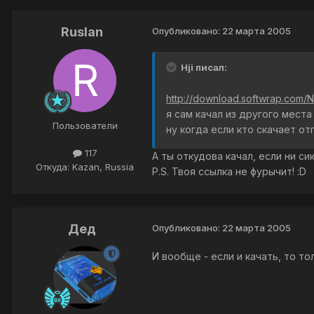
Ruslan
Опубликовано:
22 марта 2005
Hji писал:
http://download.softwrap.com
я сам качал из другого места
Пользователи
ну когда если кто скачает от
117
А ты откудова качал, если ни сик
Откуда: Kazan, Russia
P.S. Твоя ссылка не фурычит! :D
Дед
Опубликовано:
22 марта 2005
И вообще - если и качать, то то