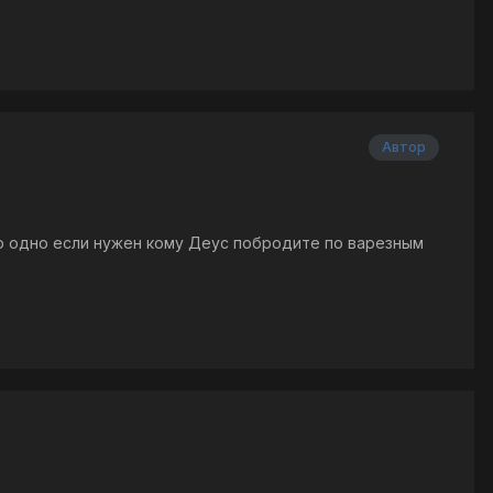
Автор
лько одно если нужен кому Деус побродите по варезным