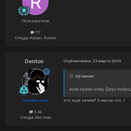
Пользователи
117
Откуда: Kazan, Russia
Denton
Опубликовано:
23 марта 2005
Hji писал:
если нужен кому Деус побро
это ещё зачем? А мы на что :)
Invisible Hand
5.4k
Откуда: Икстлан