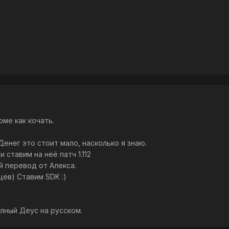
ме как кочать.
Денег это стоит мало, насколько я знаю.
 ставим на неё патч 1.112
й перевод от Алекса.
цев) Ставим SDK :)
лный Деус на русском.