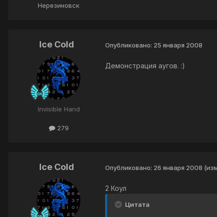
Нерезиновск
Ice Cold
Опубликовано:
25 января 2008
Демонстрация аугов. :)
Invisible Hand
279
Ice Cold
Опубликовано:
26 января 2008
(из
2 Коул
Цитата