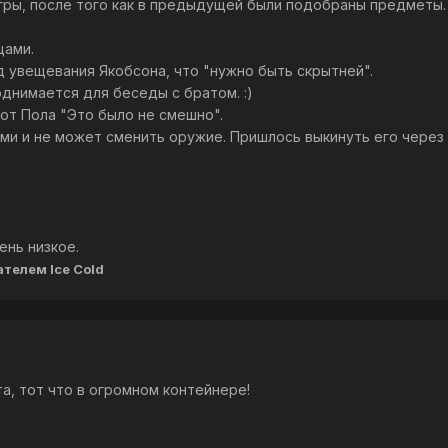
игры, после того как в предыдущей были подобраны предметы.
цами.
 увещевания Якобсона, что "нужно быть скрытней".
днимается для беседы с братом. :)
от Пола "Это было не смешно".
ми и не может сменить оружие. Пришлось выкинуть его через ин
ень низкое.
телем Ice Cold
а, тот что в огромном контейнере!