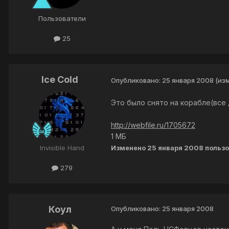
Пользователи
25
Ice Cold
Опубликовано:
25 января 2008
(из
Это было снято на корабле(все д
http://webfile.ru/1705672
1 МБ
Изменено
25 января 2008
пользо
Invisible Hand
279
Коул
Опубликовано:
25 января 2008