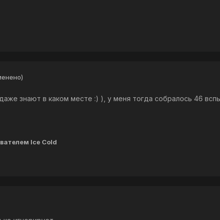
менено)
аже знают в каком месте :) ), у меня тогда собралось 46 вспыш
вателем Ice Cold