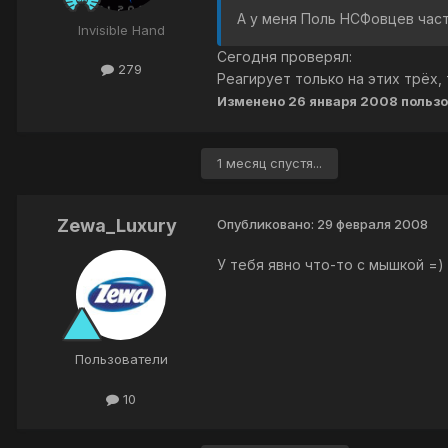
А у меня Поль НСФовцев част
Invisible Hand
Сегодня проверял:
279
Реагирует только на этих трёх, 
Изменено
26 января 2008
пользо
1 месяц спустя...
Zewa_Luxury
Опубликовано:
29 февраля 2008
У тебя явно что-то с мышкой =)
Пользователи
10