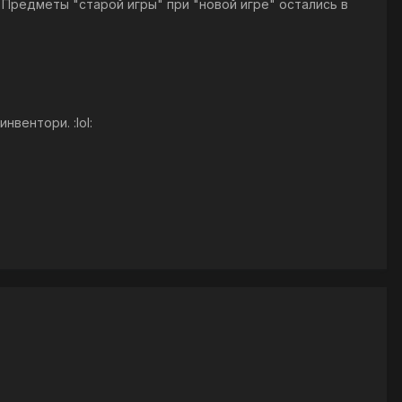
 Предметы "старой игры" при "новой игре" остались в
вентори. :lol: