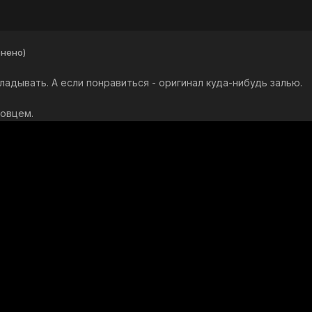
нено)
ладывать. А если понравиться - оригинал куда-нибудь залью.
овцем.