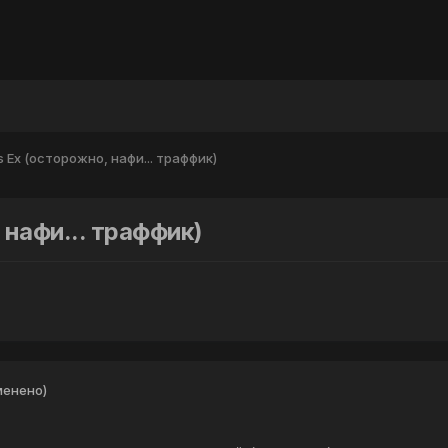
Ex (осторожно, нафи... траффик)
нафи... траффик)
менено)