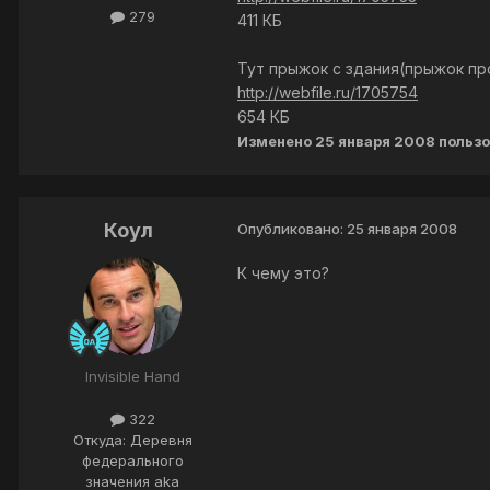
279
411 КБ
Тут прыжок с здания(прыжок пр
http://webfile.ru/1705754
654 КБ
Изменено
25 января 2008
пользо
Коул
Опубликовано:
25 января 2008
К чему это?
Invisible Hand
322
Откуда: Деревня
федерального
значения aka