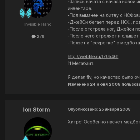
-Запись начата с начала новой 
инвентаре.
-Пол выманен на битву с НСФов
-ДжейСи бегает перед НСФ, под
Invisible Hand
-После отстрела ног, Джейси по
-После чего стреляет и слышет 
279
-Ползёт к "секретке" с медбота
http://webfile.ru/1705461
11 Мегабайт.
Я делал flv, но качество было оч
Изменено
24 июня 2008
пользова
Ion Storm
Опубликовано:
25 января 2008
Хитро! Особенно насчёт медбот