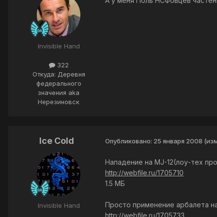
А у меня Поль НСФовцев частень
Invisible Hand
322
Откуда: Деревня
федерального
значения aka
Нерезиновск
Ice Cold
Опубликовано:
25 января 2008
(из
Нападение на MJ-12(лоу-тех про
http://webfile.ru/1705710
1.5 МБ
Просто применение арбалета на
Invisible Hand
http://webfile.ru/1705733