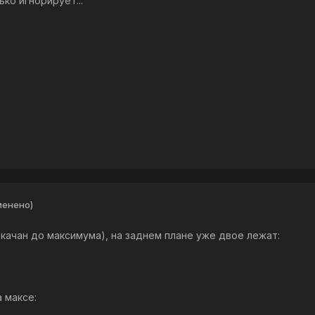
ко игнорирует...
менено)
качан до максимума), на заднем плане уже двое лежат:
 максе: