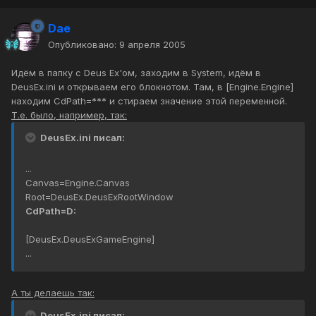
Dae
Опубликовано:
9 апреля 2005
Идём в папку с Deus Ex'ом, заходим в System, идём в
DeusEx.ini и открываем его блокнотом. Там, в [Engine.Engine]
находим CdPath=*** и стираем значение этой переменной.
Т.е. было, например, так:
DeusEx.ini писал:
...
Canvas=Engine.Canvas
Root=DeusEx.DeusExRootWindow
CdPath=D:
[DeusEx.DeusExGameEngine]
...
А ты делаешь так:
DeusEx.ini писал: