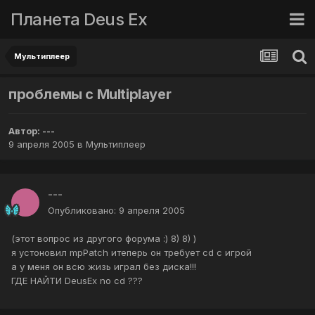
Планета Deus Ex
Мультиплеер
проблемы с Multiplayer
Автор:
---
9 апреля 2005
в
Мультиплеер
---
Опубликовано:
9 апреля 2005
(этот вопрос из другого форума :) 8) 8) )
я устоновил mpPatch итеперь он требует cd с игрой
а у меня он всю жизь играл без диска!!!
ГДЕ НАЙТИ DeusEx no cd ???