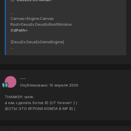
...
Canvas=Engine.Canvas
Root=DeusEx.DeusExRootWindow
CdPath=
[DeusEx.DeusExGameEngine]
...
---
Опубликовано:
10 апреля 2005
THANKS!!! :wink:
а как сделать ботов 8) (UT forever! :) )
(БОТЫ ЭТО ИГРОКИ КОМПА В MP 8) )