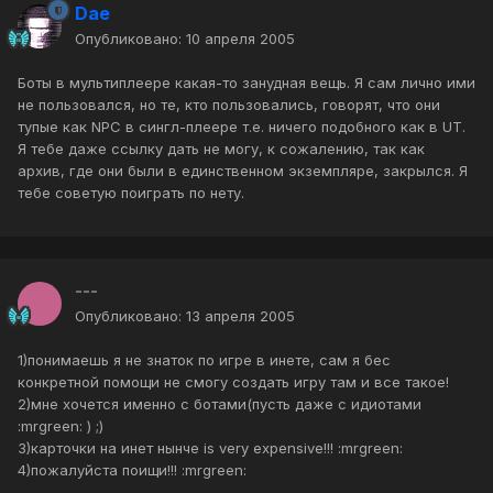
Dae
Опубликовано:
10 апреля 2005
Боты в мультиплеере какая-то занудная вещь. Я сам лично ими
не пользовался, но те, кто пользовались, говорят, что они
тупые как NPC в сингл-плеере т.е. ничего подобного как в UT.
Я тебе даже ссылку дать не могу, к сожалению, так как
архив, где они были в единственном экземпляре, закрылся. Я
тебе советую поиграть по нету.
---
Опубликовано:
13 апреля 2005
1)понимаешь я не знаток по игре в инете, сам я бес
конкретной помощи не смогу создать игру там и все такое!
2)мне хочется именно с ботами(пусть даже с идиотами
:mrgreen: ) ;)
3)карточки на инет нынче is very expensive!!! :mrgreen:
4)пожалуйста поищи!!! :mrgreen: