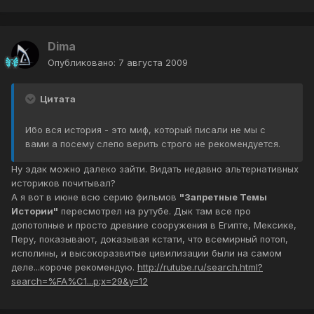
Dima
Опубликовано:
7 августа 2009
Цитата
Ибо вся история - это миф, который писали не мы с
вами а посему слепо верить строго не рекомендуется.
Ну эдак можно далеко зайти. Видать недавно альтернативных
историков почитывал?
А я вот в июне всю серию фильмов
"Запретные Темы
Истории"
пересмотрел на рутубе. Дык там все про
допотопные и просто древние сооружения в Египте, Мексике,
Перу, показывают, доказывая кстати, что всемирный потоп,
исполины, и высокоразвитые цивилизации были на самом
деле...короче рекомендую.
http://rutube.ru/search.html?
search=%FA%C1...p;x=29&y=12