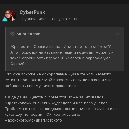
CyberPunk
Опубликовано:
7 августа 2009
Saint писал:
Жречества. Сраный нацист. Или это от слова "жри"?
А ты посмотри на название темы и подумай, может ли
такое спрашивать взрослый человек в здравом уме.
Спасибо.
Это уже похоже на оскорбление. Давайте хоть немного
сетикет соблюдать? Мой возраст в сети не важен и я не
собираюсь никому ничего доказывать.
Да да да да, Дентон. Я помнится, тоже зачитывался
"Протоколами сионских мудрецов" и все возмущался.
Проблема в том, что жидомассонство ничем не лучше и не
хуже других теорий - Синкретического,
масонского,Мондиалистского...