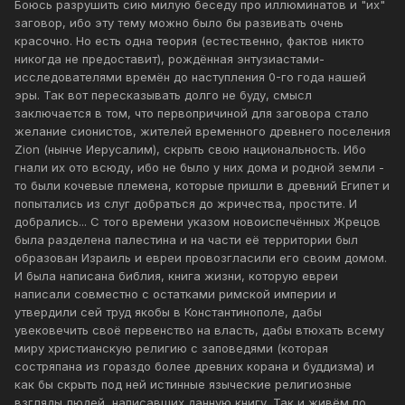
Боюсь разрушить сию милую беседу про иллюминатов и "их"
заговор, ибо эту тему можно было бы развивать очень
красочно. Но есть одна теория (естественно, фактов никто
никогда не предоставит), рождённая энтузиастами-
исследователями времён до наступления 0-го года нашей
эры. Так вот пересказывать долго не буду, смысл
заключается в том, что первопричиной для заговора стало
желание сионистов, жителей временного древнего поселения
Zion (нынче Иерусалим), скрыть свою национальность. Ибо
гнали их ото всюду, ибо не было у них дома и родной земли -
то были кочевые племена, которые пришли в древний Египет и
попытались из слуг добраться до жричества, простите. И
добрались... С того времени указом новоиспечённых Жрецов
была разделена палестина и на части её территории был
образован Израиль и евреи провозгласили его своим домом.
И была написана библия, книга жизни, которую евреи
написали совместно с остатками римской империи и
утвердили сей труд якобы в Константинополе, дабы
увековечить своё первенство на власть, дабы втюхать всему
миру христианскую религию с заповедями (которая
состряпана из гораздо более древних корана и буддизма) и
как бы скрыть под ней истинные языческие религиозные
взгляды людей, написавших данную книгу. Так и живём по