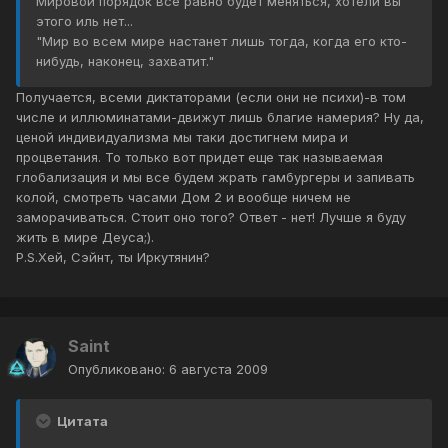
Мировой порядок все равно будет меняться, хотели вы
этого иль нет...
"Мир во всем мире настанет лишь тогда, когда его кто-
нибудь, наконец, захватит."
Получается, всеми диктаторами (если они не психи)-в том
числе и иллюминатами-движут лишь благие намерия? Ну да,
ценой индивидуализма мы таки достигнем мира и
процветания. То только вот придет еще так называемая
глобализация и мы все будем жрать гамбургеры и запивать
колой, смотреть часами Дом 2 и вообще ничем не
заморачиваться. Стоит оно того? Ответ - нет! Лучше я буду
жить в мире Деуса;).
P.S.Хей, Сэйнт, ты Иркутянин?
Saint
Опубликовано:
6 августа 2009
Цитата