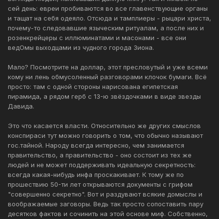
сей день: евреи пробиваются во все главенствующие органы
и тащат на себя одеяло. Отсюда и тамплиеры - рыцари христа,
почему-то следовавшие языческим ритуалам, а после них и
розенкрейцеры с иллюминатами и масонами - все они
ведОмы выходцами из чудного города Зиона.
Мало? Посмотрите на доллар, этот пресловутый и уже всеми
кому ни лень обмусоленный разговорами клочок бумаги. Всё
просто: там с одной стороны нарисована египетская
пирамида, а рядом герб с 13-ю звёздочками в виде звезды
Давида.
Это что касается власти. Относительно же других смыслов
конспираси тут можно говорить о том, что обычно называют
гос.тайной. Народу всегда интересно, чем занимается
правительство, а правительство - оно состоит из тех же
людей и не может поддерживать идеальную секретность:
всегда какая-нибудь инфа проскакивает. К тому же по
прошествию 50-ти лет открываются документы с грифом
"совершенно секретно". Вот и раздувают всякие домыслы и
воображаемые заговоры. Ведь так просто сопоставить пару
десятков фактов и сочинить на этой основе миф. Собственно,