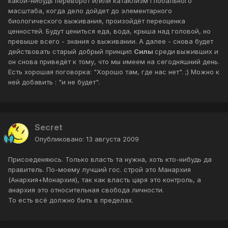
какой-нибудь переворот и/или катаклизм глобального
масштаба, когда дело дойдет до элементарного
биологического выживания, произойдёт переоценка
ценностей. Будут цениться еда, вода, крыша над головой, но
превыше всего - знания о выживании. А далее - снова будет
действовать старый добрый принцип
Силы
среди
выживших и
он снова приведёт к тому, что мы имеем на сегодняшний день.
Есть хорошая поговорка: "Хорошо там, где нас нет". ;) Можно к
ней добавить : "и не будет".
Secret
Опубликовано:
13 августа 2009
Присоеденяюсь. Только власть та нужна, хоть кто-нибудь да
правитель. По-моему лучший гос. строй это Манархия
(Анархия+Монархия), так как власть царя это контроль, а
анархия это относительная свобода личности.
То есть всё должно быть в пределах.