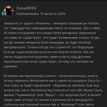
Zone#999
Опубликовано:
13 августа 2009
Зависеть от одного человека - монарха слишком уж боязно.
:lol: Самодурство самодержцев никто не отменял. Да и сама
История показывает все недостатки монархии. Идеальной
системы не существует. Это будет возможным только тогда,
когда личные интересы властьимущих не будут вообще
фигурировать. Только когда это случится? :lol: Коррупция
всегда существовала во всех институтах власти. Как же
легко поддаться искушению, имея власть над другими..
Идеальной власти не существует, потому что человек не
идеален.
Возьмём альтернативную власть - нечеловеческую, власть
Искусственного Интеллекта как в одной из концовок Deus Ex..
Она тоже не будет идеальной - Машина не человек. Ещё под
вопросом, как к Человечеству отнесётся этот ИИ. Может быть,
фильм "Терминатор" или "Вирус"- это пророчество? А может
люди сами устанут от жизни в реальности и предадутся
соблазну виртуальной жизни как в "Матрице"? Как легко