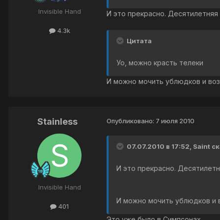
Invisible Hand
И это прекрасно. Десятилетняя
4.3k
Цитата
Уо, можно красть телеки
И можно мочить ублюдков и воз
Stainless
Опубликовано:
7 июля 2010
07.07.2010 в 17:52, Saint с
И это прекрасно. Десятилетн
Invisible Hand
И можно мочить ублюдков и в
401
Это уже было в Симпсонах.