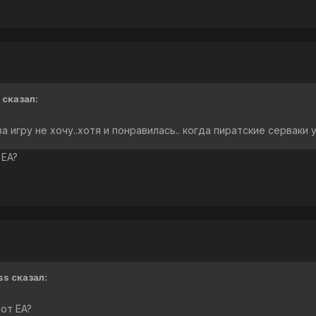
 сказал:
а игру не хочу..хотя и понравилась.. когда пиратские серваки 
 EA?
ss сказал:
от EA?