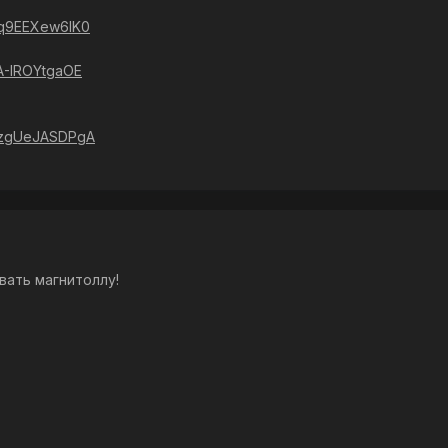
=q9EEXew6IK0
=A-IROYtgaOE
v=zgUeJASDPgA
вать магнитоллу!