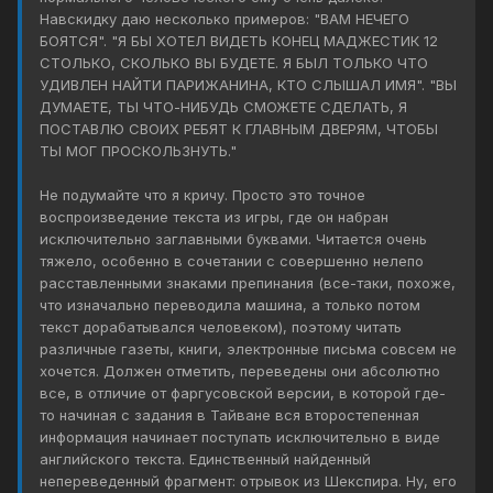
Навскидку даю несколько примеров: "ВАМ НЕЧЕГО
БОЯТСЯ". "Я БЫ ХОТЕЛ ВИДЕТЬ КОНЕЦ МАДЖЕСТИК 12
СТОЛЬКО, СКОЛЬКО ВЫ БУДЕТЕ. Я БЫЛ ТОЛЬКО ЧТО
УДИВЛЕН НАЙТИ ПАРИЖАНИНА, КТО СЛЫШАЛ ИМЯ". "ВЫ
ДУМАЕТЕ, ТЫ ЧТО-НИБУДЬ СМОЖЕТЕ СДЕЛАТЬ, Я
ПОСТАВЛЮ СВОИХ РЕБЯТ К ГЛАВНЫМ ДВЕРЯМ, ЧТОБЫ
ТЫ МОГ ПРОСКОЛЬЗНУТЬ."
Не подумайте что я кричу. Просто это точное
воспроизведение текста из игры, где он набран
исключительно заглавными буквами. Читается очень
тяжело, особенно в сочетании с совершенно нелепо
расставленными знаками препинания (все-таки, похоже,
что изначально переводила машина, а только потом
текст дорабатывался человеком), поэтому читать
различные газеты, книги, электронные письма совсем не
хочется. Должен отметить, переведены они абсолютно
все, в отличие от фаргусовской версии, в которой где-
то начиная с задания в Тайване вся второстепенная
информация начинает поступать исключительно в виде
английского текста. Единственный найденный
непереведенный фрагмент: отрывок из Шекспира. Ну, его