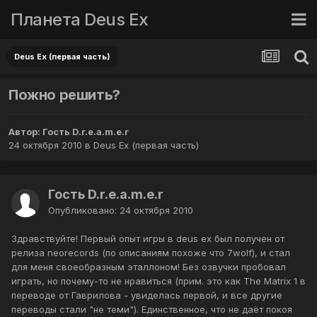
Планета Deus Ex
Deus Ex (первая часть)
Пожно решить?
Автор: Гость D.r.e.a.m.e.r
24 октября 2010
в
Deus Ex (первая часть)
Гость D.r.e.a.m.e.r
Опубликовано:
24 октября 2010
Здравствуйте! Первый опыт игры в deus ex был получен от
релиза neorecords (по описаниям похоже что 7wolf), и стал
для меня своеобразным эталлоном! Без озвучки пробовал
играть, но почему-то не нравиться (прим. это как The Matrix 1 в
переводе от Гаврилова - увиделась первой, и все другие
переводы стали "не теми"). Единственное, что не даёт покоя