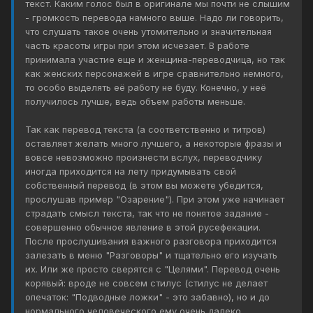
текст. Каким голос был в оригинале мы почти не слышим
- громкость перевода намного выше. Надо ли говорить,
что слушать такое очень утомительно и значительная
часть красоты игры при этом исчезает. В работе
принимала участие еще и женщина-переводчица, но так
как женских персонажей в игре сравнительно немного,
то особо выделять её работу не буду. Конечно, у неё
получилось лучше, ведь объем работы меньше.
Так как перевод текста (а соответственно и титров)
оставляет желать много лучшего, а некоторые фразы и
вовсе невозможно произнести вслух, переводчику
иногда приходится на лету придумывать свой
собственный перевод (в этом вы можете убедится,
прослушав пример "Озарение"). При этом уже начинает
страдать смысл текста, так что не понятое задание -
совершенно обычное явление в этой русефекации.
После прослушивания важного разговора приходится
залезать в меню "Разговоры" и тщательно его изучать
их. Или же просто сверятся с "Целями". Перевод очень
корявый: вроде не совсем стилус (стилус не делает
опечаток: "Подводные ложки" - это забавно), но и до
нормального человеческого ему очень далеко.