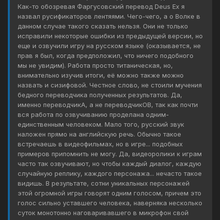
Как-то обозревая Фаргусовский перевод Deus Ex я
назвал русификаторов лентяями. Чего-чего, а о Волке в
данном случае такого сказать нельзя. Они не только
исправили некоторые ошибки из предыдущей версии, но
еще и озвучили игру на русском языке (оказывается, не
прав я был, когда предположил, что ничего подобного
мы не увидим). Работа просто титаническая, но,
внимательно изучив итоги, её можно также можно
назвать и сизифовой. Честное слово, не стоили мучения
бедного переводчика полученных результатов. Да,
именно переводчикА, а не переводчикОВ, так как почти
вся работа по озвучиванию проделана одним-
единственным человеком. Мало того, русский звук
наложен прямо на английскую речь. Обычно такое
встречаешь в видеофильмах, но в игре... подобных
примеров припомнить не могу. Да, видеоролики к играм
часто так озвучивают, но чтобы каждый диалог, каждую
случайную реплику, каждого персонажа... нечасто такое
видишь. В результате, сотни уникальных персонажей
этой огромной игры говорят одним голосом, причем это
голос сильно уставшего человека, наверняка несколько
суток монотонно наговаривавшего в микрофон свой