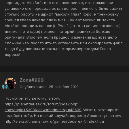
перевод от AlexSoft, все его нахваливаю, вот только при
установке его перевода встал вопрос - для чего было садить
столько работы на шрифт "выколи глаз". Короче тренировку
прошёл глаза начали слезиться! Так вот можно ли текста
AlexSoft посадить на шрифт 7wolf (на тот, где все заглавные)
для меня это шрифт эталон, который нравиться больше
оригинала! Впрочем если процесс изменения шрифта дело
сложнее чем просто что-то установить или скопировать файл
тогда буду довольствоваться старым переводом! Глаза
дороже!
Zone#999
Опубликовано:
25 октября 2010
Посмотри эту веточку :arrow:
https://planetdeusex.ru/forum/index.php?
showtopic=5398&view=findpost&p=48639
Может, этот шрифт
подойдёт тебе. На всякий случай, перевод Алекса тут :arrow:
http://alexsoft.home.nov.ru/games/deus_ex_1/index.htm