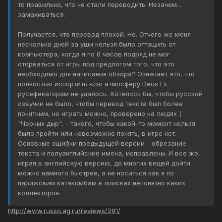
то правильно, что не стали переводить. Незачем...
замахиваться.
Получается, что перевод плохой. Но. Отчего же меня
несколько дней за уши нельзя было оттащить от
компьютера, когда я по 6 часов подряд не мог
оторваться от игры под предлогом того, что это
необходимо для написания обзора? Означает это, что
полностью испортить всю атмосферу Deus Ex
русефекаторам не удалось. Хотелось бы, чтобы русской
озвучки не было, чтобы перевод текста был более
понятным, но играть можно, проверено на людях (
"Черных дыр", - такого, чтобы какой-то момент нельзя
было пройти или невозможно понять, в игре нет.
Основные ошибки предыдущей версии - обрезание
текста и полуанглийские имена, исправлены. И все же,
играя в английскую версию, до многих вещей дойти
можно намного быстрее, а не носиться как я по
парижским катакомбам в поисках непонятно каких
коллекторов.
http://www.russo.ag.ru/reviews/291/