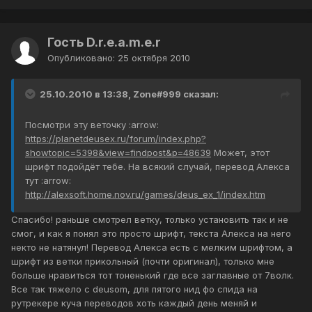
Гость D.r.e.a.m.e.r
Опубликовано:
25 октября 2010
25.10.2010 в 13:38, Zone#999 сказал:
Посмотри эту веточку :arrow:
https://planetdeusex.ru/forum/index.php?
showtopic=5398&view=findpost&p=48639
Может, этот
шрифт подойдёт тебе. На всякий случай, перевод Алекса
тут :arrow:
http://alexsoft.home.nov.ru/games/deus_ex_1/index.htm
Спасибо! раньше смотрел ветку, только установить так и не
смог, и как я понял это просто шрифт, текста Алекса на него
некто не натянул! Перевод Алекса есть с мелким шрифтом, а
шрифт из ветки прикольный (почти оригинал), только мне
больше нравиться тот тоненький где все заглавные от 7волк.
Все так тяжело с deusom, для пятого нид фо спида на
рутрекере куча переводов хоть каждый день меняй и