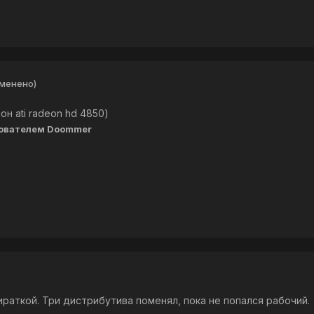
зменено)
н ati radeon hd 4850)
ователем Doommer
ираткой. Три дистрибутива поменял, пока не попался рабочий.