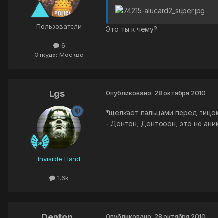
Пользователи
Это ты к чему?
6
Откуда: Москва
Lgs
Опубликовано:
28 октября 2010
*щелкает пальцами перед лицо
- Дентон, Дентооон, это не ан
Invisible Hand
1.6k
Denton
Опубликовано:
28 октября 2010