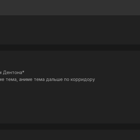
м Дентона*
име тема, аниме тема дальше по корридору