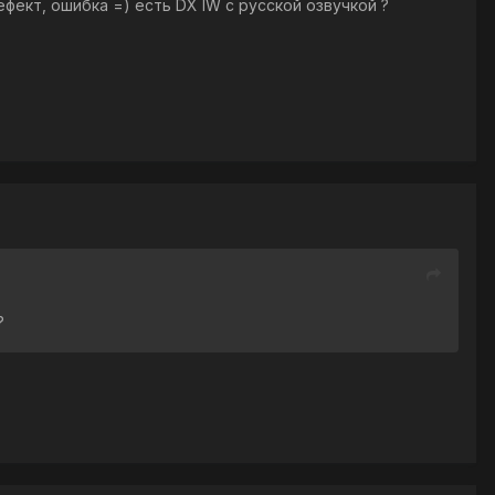
ефект, ошибка =) есть DX IW с русской озвучкой ?
?