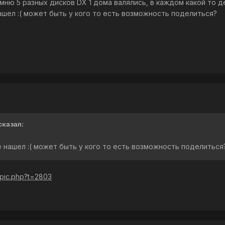
омню 5 разных дисков DX 1 дома валялись, в каждом какой то д
ашел :( может быть у кого то есть возможность поделиться?
сказал:
е нашел :( может быть у кого то есть возможность поделиться
opic.php?t=2803