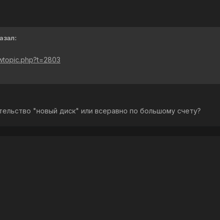
азал:
ewtopic.php?t=2803
ательство "новый диск" или всеравно по большому счету?