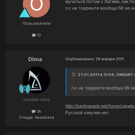
мучаться потом с багами, как п
п.с на торренте вообще IW не н
Пользователи
12
Dima
Опубликовано:
29 января 2011
27.01.2011 в 11:04, ONEDAY 
п.с на торренте вообще IW н
Invisible Hand
http://bestrepack.net/forum/viewt
3k
Русской озвучки нет.
Откуда: Авиабаза