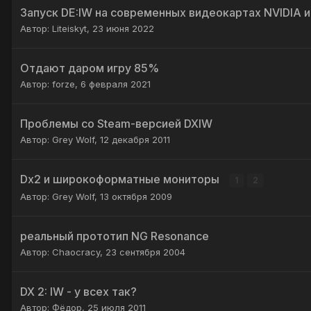
Запуск DE:IW на современных видеокартах NVIDIA 
Автор:
Liteiskyt
,
23 июня 2022
Отдают даром игру 85%
Автор:
forze
,
6 февраля 2021
Проблемы со Steam-версией DXIW
Автор:
Grey Wolf
,
12 декабря 2011
Dx2 и широкоформатные мониторы
1
2
Автор:
Grey Wolf
,
13 октября 2009
реальный прототип NG Resonance
Автор:
Chaocracy
,
23 сентября 2004
DX 2: IW - у всех так?
Автор:
Фёдор
,
25 июля 2011