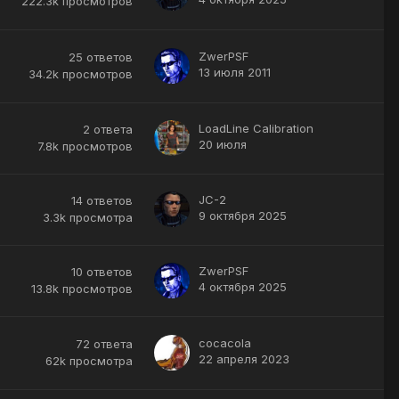
222.3k
просмотров
ZwerPSF
25
ответов
13 июля 2011
34.2k
просмотров
LoadLine Calibration
2
ответа
20 июля
7.8k
просмотров
JC-2
14
ответов
9 октября 2025
3.3k
просмотра
ZwerPSF
10
ответов
4 октября 2025
13.8k
просмотров
cocacola
72
ответа
22 апреля 2023
62k
просмотра