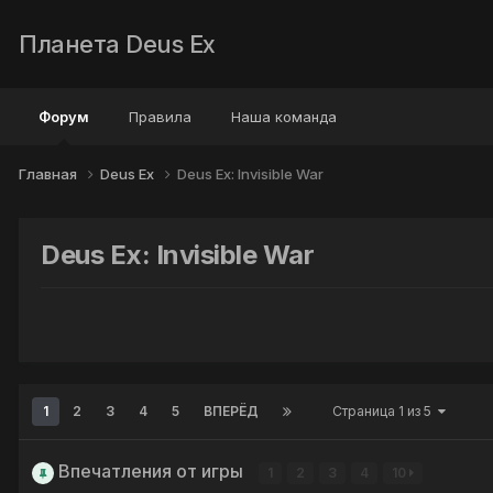
Планета Deus Ex
Форум
Правила
Наша команда
Главная
Deus Ex
Deus Ex: Invisible War
Deus Ex: Invisible War
1
2
3
4
5
ВПЕРЁД
Страница 1 из 5
Впечатления от игры
1
2
3
4
10