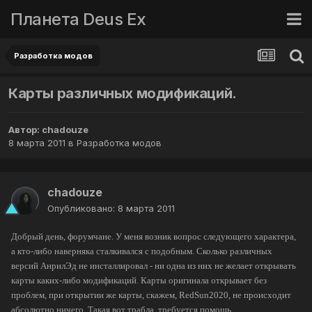
Планета Deus Ex
Разработка модов
Карты различных модификаций.
Автор:
chadouze
8 марта 2011
в
Разработка модов
chadouze
Опубликовано:
8 марта 2011
Добрый день, форумчане. У меня возник вопрос следующего характера,
а кто-либо
наверняка
сталкивался с подобным. Сколько различных
версий АнрилЭд не инсталлировал - ни одна из них не желает открывать
карты каких-либо модификаций. Карты оригинала открывает без
проблем, при открытии же карты, скажем, RedSun2020, не происходит
абсолютно ничего. Такая вот трабла, требуется помощь.