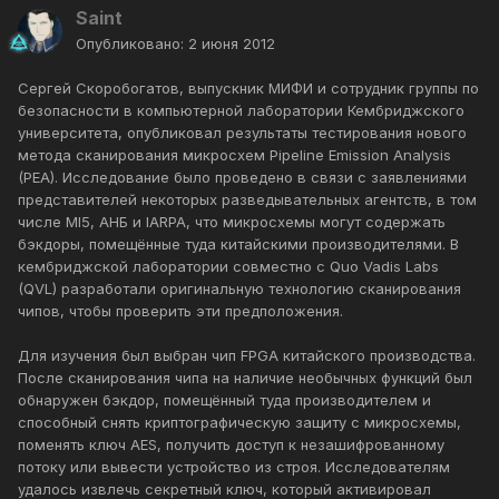
Saint
Опубликовано:
2 июня 2012
Сергей Скоробогатов, выпускник МИФИ и сотрудник группы по
безопасности в компьютерной лаборатории Кембриджского
университета, опубликовал результаты тестирования нового
метода сканирования микросхем Pipeline Emission Analysis
(PEA). Исследование было проведено в связи с заявлениями
представителей некоторых разведывательных агентств, в том
числе MI5, АНБ и IARPA, что микросхемы могут содержать
бэкдоры, помещённые туда китайскими производителями. В
кембриджской лаборатории совместно с Quo Vadis Labs
(QVL) разработали оригинальную технологию сканирования
чипов, чтобы проверить эти предположения.
Для изучения был выбран чип FPGA китайского производства.
После сканирования чипа на наличие необычных функций был
обнаружен бэкдор, помещённый туда производителем и
способный снять криптографическую защиту с микросхемы,
поменять ключ AES, получить доступ к незашифрованному
потоку или вывести устройство из строя. Исследователям
удалось извлечь секретный ключ, который активировал