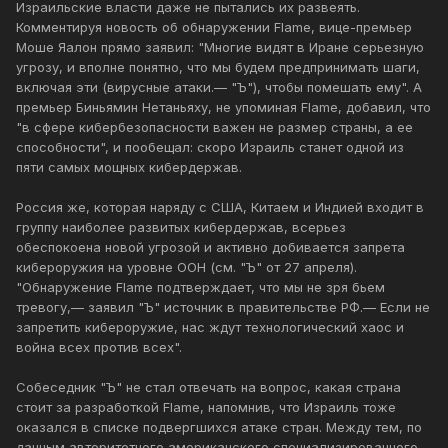
Израильские власти даже не пытались их развеять.
Комментируя новость об обнаружении Flame, вице-премьер
Моше Яалон прямо заявил: "Многие видят в Иране серьезную
угрозу, и вполне понятно, что мы будем предпринимать шаги,
включая эти (вирусные атаки.— "Ъ"), чтобы помешать ему". А
премьер Биньямин Нетаньяху, не упоминая Flame, добавил, что
"в сфере кибербезопасности важен не размер страны, а ее
способности", и пообещал: скоро Израиль станет одной из
пяти самых мощных кибердержав.
Россия же, которая наряду с США, Китаем и Индией входит в
группу наиболее развитых кибердержав, всерьез
обеспокоена новой угрозой и активно добивается запрета
кибероружия на уровне ООН (см. "Ъ" от 27 апреля).
"Обнаружение Flame подтверждает, что мы не зря бьем
тревогу,— заявил "Ъ" источник в правительстве РФ.— Если не
запретить кибероружие, нас ждут технологический хаос и
война всех против всех".
Собеседник "Ъ" не стал отвечать на вопрос, какая страна
стоит за разработкой Flame, напомнив, что Израиль тоже
оказался в списке подвергшихся атаке стран. Между тем, по
данным авторитетного американского специализированного