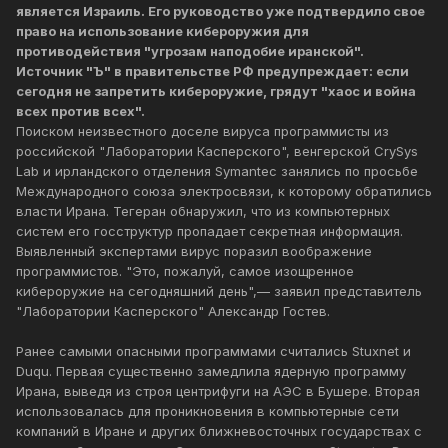
является Израиль. Его руководство уже подтвердило свое
право на использование кибероружия для
противодействия "угрозам наподобие иранской".
Источник "Ъ" в правительстве РФ предупреждает: если
сегодня не запретить кибероружие, грядут "хаос и война
всех против всех".
Поиском неизвестного доселе вируса программисты из
российской "Лаборатории Касперского", венгерской CrySys
Lab и ирландского отделения Symantec занялись по просьбе
Международного союза электросвязи, к которому обратились
власти Ирана. Тегеран обнаружил, что из компьютерных
систем его госструктур пропадает секретная информация.
Выявленный экспертами вирус поразил воображение
программистов. "Это, пожалуй, самое изощренное
кибероружие на сегодняшний день",— заявил представитель
"Лаборатории Касперского" Александр Гостев.
Ранее самыми опасными программами считались Stuxnet и
Duqu. Первая существенно замедлила ядерную программу
Ирана, выведя из строя центрифуги на АЭС в Бушере. Вторая
использовалась для проникновения в компьютерные сети
компаний в Иране и других ближневосточных государствах с