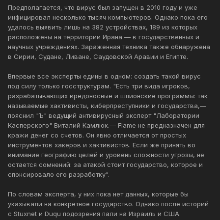
Предполагается, что вирус был запущен в 2010 году и уже
инфицировал несколько тысяч компьютеров. Однако пока его
удалось выявить лишь на 382 устройствах, 189 из которых
расположены на территории Ирана — в государственных и
научных учреждениях. Зараженная техника также обнаружена
в Сирии, Судане, Ливане, Саудовской Аравии и Египте.
Впервые все эксперты едины в одном: создать такой вирус
под силу только госструктурам. "Есть три вида игроков,
разрабатывающих вредоносные и шпионские программы: так
называемые хактивисты, киберпреступники и государства,—
пояснил "Ъ" ведущий антивирусный эксперт "Лаборатории
Касперского" Виталий Камлюк.— Flame не предназначен для
кражи денег со счетов. Он явно отличается от простых
инструментов хакеров и хактивистов. Если же принять во
внимание географию целей и уровень сложности угрозы, не
остается сомнений: за атакой стоит государство, которое и
спонсировало его разработку".
По словам эксперта, у них пока нет данных, которые бы
указывали на конкретное государство. Однако после историй
с Stuxnet и Duqu подозрения пали на Израиль и США.