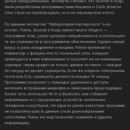
целью кибершпионажа. Эксперты считают, что Stuxnet и Duqu
были разработаны программистами Израиля и США (власти
этих стран не подтверждали, но и не опровергали этого).
По данным экспертов "Лаборатории Касперского" и их
коллег, Flame, Stuxnet и Duqu имеют много общего —
географию атак, узкую целевую направленность и используют
те же уязвимости в программном обеспечении. Однако новый
вирус в разы изощреннее и мощнее. Flame проникает в
компьютер с флешки или по локальной сети, копирует
хранящуюся в нем информацию и посылает ее на командные
серверы. Червь крадет не только данные из папок — каждые
60 секунд он делает скриншоты. Если же открыта электронная
почта или ICQ, скриншоты делаются каждые 15 секунд.
Программа позволяет с помощью удаленного доступа
включать встроенный микрофон и записывать происходящее.
Более того, используя Wi-Fi и Bluetooth, она собирает
информацию и с окружающих устройств: мобильных
телефонов и ноутбуков. Ни одна из ранее известных программ
не позволяла красть данные столь разнообразными
способами. Flame же еще позволяет изменять и удалять
информацию.