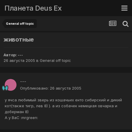
Планета Deus Ex
General off topic
животные
Автор:
---
26 августа 2005
в
General off topic
---
Опубликовано:
26 августа 2005
у ячса любимый зверь из кошачьих енто сибирский и дикий
кот(также тигр, лев 8) ). а из собачек немецкая овчарка и
доберман 8)
А у ВаС :mrgreen: