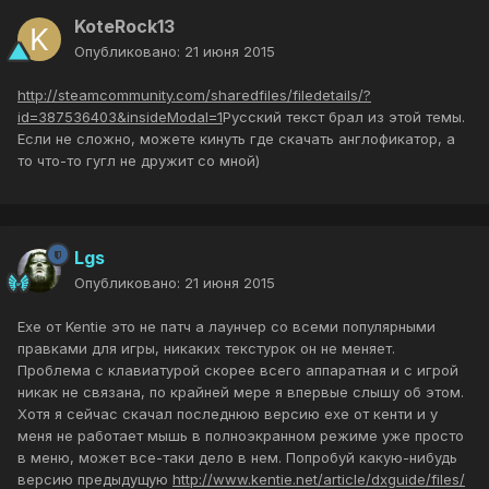
KoteRock13
Опубликовано:
21 июня 2015
http://steamcommunity.com/sharedfiles/filedetails/?
id=387536403&insideModal=1
Русский текст брал из этой темы.
Если не сложно, можете кинуть где скачать англофикатор, а
то что-то гугл не дружит со мной)
Lgs
Опубликовано:
21 июня 2015
Exe от Kentie это не патч а лаунчер со всеми популярными
правками для игры, никаких текстурок он не меняет.
Проблема с клавиатурой скорее всего аппаратная и с игрой
никак не связана, по крайней мере я впервые слышу об этом.
Хотя я сейчас скачал последнюю версию exe от кенти и у
меня не работает мышь в полноэкранном режиме уже просто
в меню, может все-таки дело в нем. Попробуй какую-нибудь
версию предыдущую
http://www.kentie.net/article/dxguide/files/