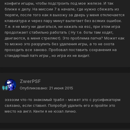
конфиги игшры, чтобы подстроить под мое железе. И так
ближе к делу. На миссии 7 в начале, где нужно сбежать из
тюряги, после того как я выхожу за дверь у меня отключается
клавиатура и через пару минут вылетает без всяких ошибок.
Т.е. я не могу ни двигаться, ни нажать на esc, при этом игра
продолжает стабильно работать ( Ну т.е. боты там ходят,
двигаются, в меня стреляют). Это проблема патча? Может как
то можно это разрулить без удаления игры, а то не охота
проходить все заново. Пробовал поставить сохранения на
стандартный патч игры , но игра их не видит.
ZwerPSF
Опубликовано:
21 июня 2015
эээээм что-то знакомый трабл - может это с русификаторм
связано, если ставил. Попробуй удалить его и пройти это
место на англ. Кенти я не юзал лично.