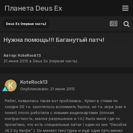
Планета Deus Ex
Deus Ex (первая часть)
Нужна помощь!!! Баганутый патч!
Автор:
KoteRock13
21 июня 2015
в
Deus Ex (первая часть)
KoteRock13
Опубликовано:
21 июня 2015
Ребят, появилась такая вот проблемка... Купил в стиме по
скидке DE т.к. захотелось вспомнить былое, но т.к. игра (как я
понял) плохо работала с новыми видеокартами (плохая
контрастность, малое разрешение и т.п.) было мной где-то
прочитано, что есть специальные патчи ( один из них "DeusExe
v6.2 by Kentie" ). Он меняет текстурки и ещё один патч менял