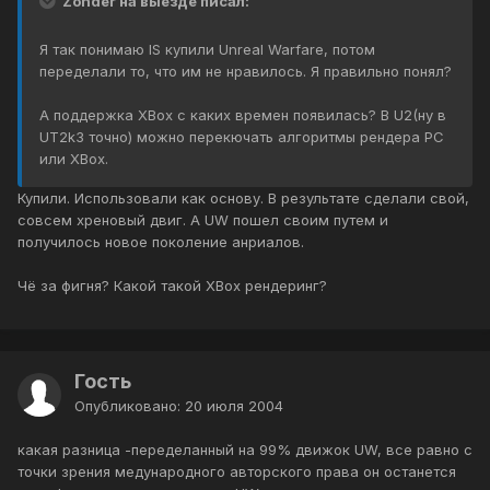
Zonder на выезде писал:
Я так понимаю IS купили Unreal Warfare, потом
переделали то, что им не нравилось. Я правильно понял?
А поддержка XBox c каких времен появилась? В U2(ну в
UT2k3 точно) можно перекючать алгоритмы рендера PC
или XBox.
Купили. Использовали как основу. В результате сделали свой,
совсем хреновый двиг. А UW пошел своим путем и
получилось новое поколение анриалов.
Чё за фигня? Какой такой XBox рендеринг?
Гость
Опубликовано:
20 июля 2004
какая разница -переделанный на 99% движок UW, все равно с
точки зрения медународного авторского права он останется