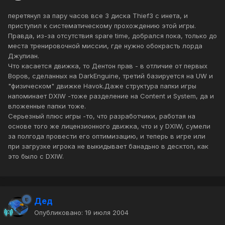
перетянул за пару часов все 3 диска Thief3 с инета, и
приступил к систематическому прохождению этой игры.
Правда, из-за отсутствия spare time, добрался пока, только до
места тренировочной миссии, где нужно обокрасть лорда
Джулиан.
Что касается движка, то Дентон прав - в отличие от первых
Воров, сделанных на DarkEnguine, третий базируется на UW и
"физическом" движке Havok.Даже структура папки игры
напоминает DXIW -тоже разделение на Content и System, да и
вложенные папки тоже.
Серьезный плюс игры -то, что разработчики, работая на
основе того же лицензионного движка, что и у DXIW, сумели
за полгода провести его оптимизацию, и теперь в игре или
при загрузке игрока не выкидывает банадьно в десктоп, как
это было с DXIW.
Дед
Опубликовано:
19 июля 2004