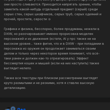
они просто сливаются. Приходится напрягать зрение, чтобы
заметить какой-нибудь отдельный предмет (серый) среди
серых стен, серых шкафчиков, серых труб, серых одеяний и
прочей, простите, серости :o
Графика и физика, бесспорно, более продуманы, нежели в
DXIW, но разочаровывает именно прорисовка моделек
персонажей и их движения (кстати, AI у npc также не на
высоком уровне... таже фигня, что и в DXIW - при попадании в
персонажа из оружия он продолжает заниматься своим
делом и только через некоторое время понимает, что всё-
таки ранен и должен как-то отреагировать). Эффект
бессмертия кошек и мышей (если на них наступить) также
выглядит нелепо.
Также все текстуры при близком рассмотрении выглядят
круто размытыми и не резкими, хотя я ставлю высокую
детализацию.
Дед