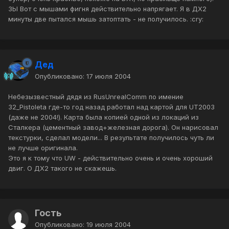
ЗЫ Вот с мышами фигня действительно напрягает. Я в ДХ2
минуты две пытался мышь затоптать - не получилось. :cry:
Дед
Опубликовано:
17 июля 2004
Небезызвестный дядя из RusUnrealComm по имение
32_Pistoleta где-то год назад работал над картой для UT2003
(даже не 2004!). Карта была копией одной из локаций из
Сталкера (цементный завод+железная дорога). Он нарисовал
текстурки, сделал модели... В результате получилось чуть ли
не лучше оригинала.
Это я к тому что UW - действительно очень и очень хороший
двиг. О ДХ2 такого не скажешь.
Гость
Опубликовано:
19 июля 2004