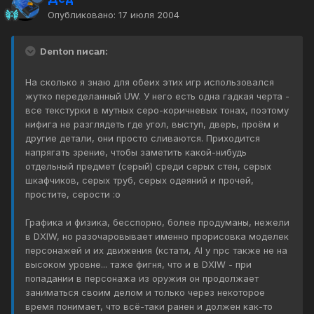
Опубликовано:
17 июля 2004
Denton писал:
На сколько я знаю для обеих этих игр использовался
жутко переделанный UW. У него есть одна гадкая черта -
все текстурки в мутных серо-коричневых тонах, поэтому
нифига не разглядеть где угол, выступ, дверь, проём и
другие детали, они просто сливаются. Приходится
напрягать зрение, чтобы заметить какой-нибудь
отдельный предмет (серый) среди серых стен, серых
шкафчиков, серых труб, серых одеяний и прочей,
простите, серости :o
Графика и физика, бесспорно, более продуманы, нежели
в DXIW, но разочаровывает именно прорисовка моделек
персонажей и их движения (кстати, AI у npc также не на
высоком уровне... таже фигня, что и в DXIW - при
попадании в персонажа из оружия он продолжает
заниматься своим делом и только через некоторое
время понимает, что всё-таки ранен и должен как-то