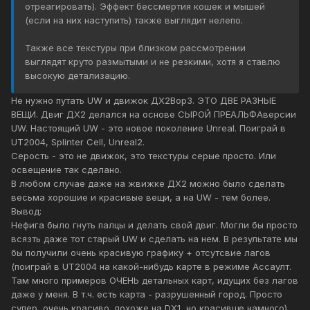
отреагировать). Эффект бессмертия кошек и мышей
(если на них наступить) также выглядит нелепо.
Также все текстуры при близком рассмотрении
выглядят круто размытыми и не резкими, хотя я ставлю
высокую детализацию.
Не нужно путать UW и движок ДХ2Вор3. ЭТО ДВЕ РАЗНЫЕ
ВЕЩИ. Двиг ДХ2 делался на основе СЫРОЙ ПРЕАЛЬФАверсии
UW. Настоящий UW - это новое поколение Unreal. Поиграй в
UT2004, Splinter Cell, Unreal2.
Серость - это не движок, это текстуры серые просто. Или
освещение так сделано.
В любом случае даже на жвижке ДХ2 можно было сделать
весьма хорошие и красивые вещи, а на UW - тем более.
Вывод:
Нефига было гнуть палцы и делать свой двиг. Могли бы просто
всязть даже тот старый UW и сделать на нем. В результате мы
бы получили очень красивую графику + отсутсвие лагов
(поиграй в UT2004 на какой-нибудь карте в режиме Ассаулт.
Там много примеров ОЧЕНЬ детальных карт, идущих без лагов
даже у меня. В т.ч. есть карта - разрушенный город. Просто
супер, очень красиво, похоже на DX1, но красивще намного).