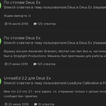
По стопам Deus Ex
Smerch
ответил в тему пользователя
Deus
в
Deus Ex (первая
Ждем импорта =)
19 июля 2016
125 ответов
По стопам Deus Ex
Smerch
ответил в тему пользователя
Deus
в
Deus Ex (первая
Музыку писали Alexander Brandon, Michiel van den Bos и, частич
был в Straylight Productions. Мишель был приглашен для работы н
21 июня 2016
125 ответов
UnrealEd 2.2 для Deus Ex
Smerch
ответил в тему пользователя
LoadLine Calibration
в
Р
Мне что 2.0 что 2.1 - все едино, т.к. открываю только с целью п
сообществе- приятен.
20 июня 2016
10 ответов