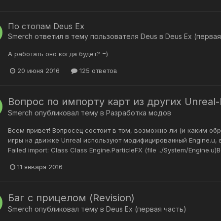
По стопам Deus Ex
Smerch
ответил в тему пользователя
Deus
в
Deus Ex (первая
А работать оно когда будет? =)
20 июня 2016
125 ответов
Вопрос по импорту карт из других Unreal-
Smerch
опубликовал тему в
Разработка модов
Всем привет! Вопросец состоит в том, возможно ли (и каким обра
игры на движке Unreal используют модифицированный Engine.u, 
Failed import: Class Class Engine.ParticleFX (file ../System/Engin
11 января 2016
Баг с прицелом (Revision)
Smerch
опубликовал тему в
Deus Ex (первая часть)