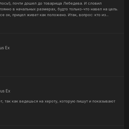
илось!), почти дошел до товарища Лебедева. И словил
оянно в начальных размерах, будто только-что навел на цель.
 ок, прицел живет как положено. Итак, вопрос: кто из...
us Ex
us Ex
т, так как ведешься на хероту, которую пишут и показывают