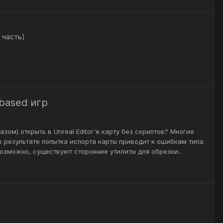
 часть)
based игр
зом) открыть в Unreal Editor'е карту без скриптов? Многие
в результате попытка испорта карты приводит к ошибкам типа:
e.u)Возможно, существуют сторонние утилиты для обрезки...