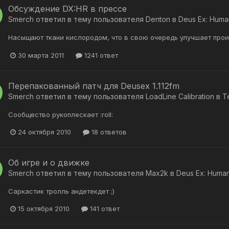
Обсуждение DX:HR в прессе
Smerch
ответил в тему пользователя
Denton
в
Deus Ex: Huma
Насыщают ткани кислородом, что в свою очередь улучшает про
30 марта 2011
1241 ответ
Перепакованный патч для Deusex 1.112fm
Smerch
ответил в тему пользователя
LoadLine Calibration
в
Т
Сообщество рукоплескает :roll:
24 октября 2010
18 ответов
Об игре и о движке
Smerch
ответил в тему пользователя
Max2k
в
Deus Ex: Human
Саркастик тролль андетекдет ;)
15 октября 2010
141 ответ