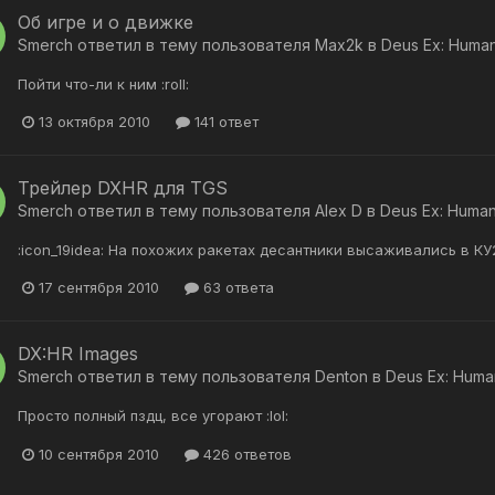
Об игре и о движке
Smerch
ответил в тему пользователя
Max2k
в
Deus Ex: Human
Пойти что-ли к ним :roll:
13 октября 2010
141 ответ
Трейлер DXHR для TGS
Smerch
ответил в тему пользователя
Alex D
в
Deus Ex: Human
:icon_19idea: На похожих ракетах десантники высаживались в КУ2
17 сентября 2010
63 ответа
DX:HR Images
Smerch
ответил в тему пользователя
Denton
в
Deus Ex: Huma
Просто полный пздц, все угорают :lol:
10 сентября 2010
426 ответов