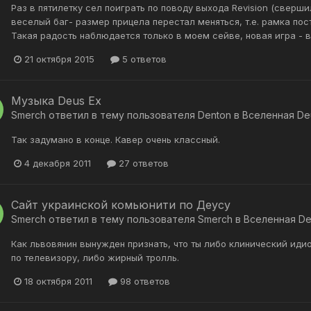
Раз в пятилетку сел поиграть по поводу выхода Revision (сверш
веселый баг- размер прицела перестал меняться, т.е. рамка пост
Такая радость наблюдается только в моем сейве, новая игра - все
21 октября 2015
5 ответов
Музыка Deus Ex
Smerch
ответил в тему пользователя
Denton
в
Вселенная De
Так задумано в конце. Кавер очень классный.
4 декабря 2011
27 ответов
Сайт украинской комьюнити по Деусу
Smerch
ответил в тему пользователя
Smerch
в
Вселенная De
Как львовянин вынужден признать, что ты либо клинический идио
по телевизору, либо жирный тролль.
18 октября 2011
98 ответов