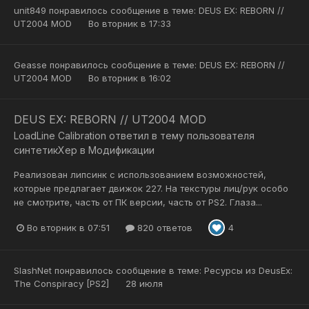
unit849
понравилось сообщение в теме:
DEUS EX: REBORN //
UT2004 MOD
Во вторник в 17:33
Geasse
понравилось сообщение в теме:
DEUS EX: REBORN //
UT2004 MOD
Во вторник в 16:02
DEUS EX: REBORN // UT2004 MOD
LoadLine Calibration
ответил в тему пользователя
синтетикХер
в
Модификации
Реализован липсинк с использованием возможностей,
которые предлагает движок 227. На текстуры лиц/рук особо
не смотрите, часть от ПК версии, часть от PS2. Глаза...
Во вторник в 07:51
820 ответов
4
SlashNet
понравилось сообщение в теме:
Ресурсы из DeusEx:
The Conspiracy [PS2]
28 июля