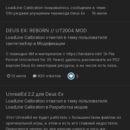
LoadLine Calibration
понравилось сообщение в теме:
Обсуждаем улучшение перевода Deus Ex
16 июля
DEUS EX: REBORN // UT2004 MOD
LoadLine Calibration
ответил в тему пользователя
синтетикХер
в
Модификации
С помощью ИИ и материалов с https://landaire.net/ (A File
Format Uncracked for 20 Years) удалось распаковать из PS2
версии Deus Ex некоторые ресурсы, в их числе есть пока...
13 июля
820 ответов
3
UnrealEd 2.2 для Deus Ex
LoadLine Calibration
ответил в тему пользователя
LoadLine Calibration
в
Разработка модов
Этот UnrealEd не будет работать с большинством файлов из
оригинальной игры, в этом и есть его главный недостаток.
Приходится делать по две версии одного и того-же...