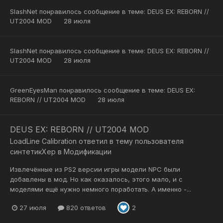
SlashNet
понравилось сообщение в теме:
DEUS EX: REBORN //
UT2004 MOD
28 июля
SlashNet
понравилось сообщение в теме:
DEUS EX: REBORN //
UT2004 MOD
28 июля
GreenEyesMan
понравилось сообщение в теме:
DEUS EX:
REBORN // UT2004 MOD
28 июля
DEUS EX: REBORN // UT2004 MOD
LoadLine Calibration
ответил в тему пользователя
синтетикХер
в
Модификации
Извлечённые из PS2 версии игры модели NPC были
добавлены в мод. Но как оказалось, этого мало, и с
моделями ещё нужно немного поработать. А именно -...
27 июля
820 ответов
2