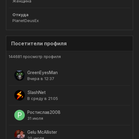
Женщина
Откуда
PlanetDeusEx
Посетители профиля
144681 просмотр профиля
GreenEyesMan
Вчера в 12:37
SlashNet
В среду в 21:05
Ростислав2008
31 июля
Gelu McAllister
20 июля