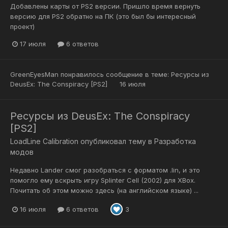
Добавлены карты от PS2 версии. Пришло время вернуть
версию для PS2 обратно на ПК (это был бы интересный
проект)
17 июля
6 ответов
GreenEyesMan
понравилось сообщение в теме:
Ресурсы из
DeusEx: The Conspiracy [PS2]
16 июля
Ресурсы из DeusEx: The Conspiracy
[PS2]
LoadLine Calibration
опубликовал тему в
Разработка
модов
Недавно Lander смог разобраться с форматом .lin, и это
помогло ему вскрыть игру Splinter Cell (2002) для XBox.
Почитать об этом можно здесь (на английском языке) ...
16 июля
6 ответов
3