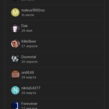
maleus1992rus
10 июля
Dae
26 мая
KillerBeer
27 апреля
Doomstal
20 апреля
unit849
29 марта
nikita54377
29 марта
Forevener
27 января