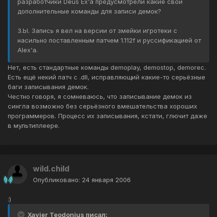
разработчики Deus Ex'а предусмотрели какие свои
дополнительные команды для записи демок?
З.Ы. Запись я вел на версии от змейки игротеки с
насильно поставленным патчем 1.112f и руссификацией от
Alex'а.
Нет, есть стандартные команды demoplay, demostop, demorec.
Есть ещё некий патч с .dll, исправляющий какие-то серьёзные
баги записывания демок.
Честно говоря, я сомневаюсь, что записывание демок из
сингла возможно без серьёзного вмешательства хороших
программеров. Процесс их записывания, кстати, глючит даже
в мультиплеере.
wild.child
Опубликовано:
24 января 2006
:)
Xavier Teodonius писал: