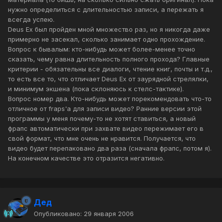
нужно определиться с длительностью записи, а пережать я
всегда успею.
Deus Ex был пройден мной множество раз, но я никогда даже
примерно не засекал, сколько занимает одно прохождение.
Вопрос к бывалым: кто-нибудь может более-менее точно
сказать, чему равна длительность полного прохода? Главные
критерии - обязательны все диалоги, чтение книг, почты и т.д.,
то есть все то, что отличает Deus Ex от заурядной стрелялки,
и минимум экшена (пока склоняюсь к стелс-тактике).
Вопрос номер два. Кто-нибудь может порекомендовать что-то
отличное от fraps'а для записи видео? Ранние версии этой
программы у меня почему-то не хотят ставиться, а новый
фрапс автоматически при захвате видео пережимает его в
свой формат, что мне очень не нравится. Получается, что
видео будет перепаковано два раза (сначала фрапс, потом я).
На конечном качестве это отразится негативно.
Дед
Опубликовано:
29 января 2006