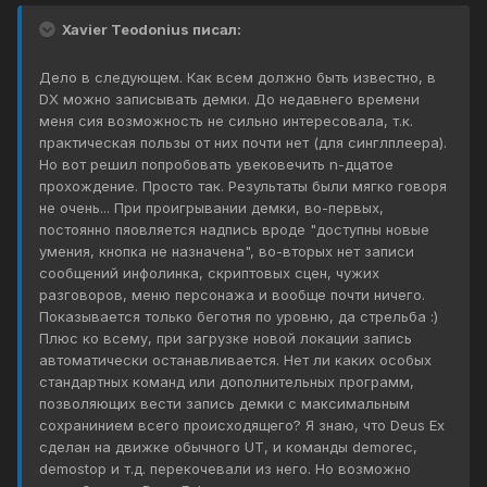
Xavier Teodonius писал:
Дело в следующем. Как всем должно быть известно, в
DX можно записывать демки. До недавнего времени
меня сия возможность не сильно интересовала, т.к.
практическая пользы от них почти нет (для синглплеера).
Но вот решил попробовать увековечить n-дцатое
прохождение. Просто так. Результаты были мягко говоря
не очень... При проигрывании демки, во-первых,
постоянно пяовляется надпись вроде "доступны новые
умения, кнопка не назначена", во-вторых нет записи
сообщений инфолинка, скриптовых сцен, чужих
разговоров, меню персонажа и вообще почти ничего.
Показывается только беготня по уровню, да стрельба :)
Плюс ко всему, при загрузке новой локации запись
автоматически останавливается. Нет ли каких особых
стандартных команд или дополнительных программ,
позволяющих вести запись демки с максимальным
сохранинием всего происходящего? Я знаю, что Deus Ex
сделан на движке обычного UT, и команды demorec,
demostop и т.д. перекочевали из него. Но возможно