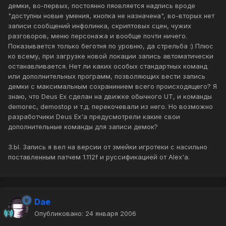
демки, во-первых, постоянно пяовляется надпись вроде
"доступны новые умения, кнопка не назначена", во-вторых нет
записи сообщений инфолинка, скриптовых сцен, чужих
разговоров, меню персонажа и вообще почти ничего.
Показывается только беготня по уровню, да стрельба :) Плюс
ко всему, при загрузке новой локации запись автоматически
останавливается. Нет ли каких особых стандартных команд
или дополнительных программ, позволяющих вести запись
демки с максимальным сохранинием всего происходящего? Я
знаю, что Deus Ex сделан на движке обычного UT, и команды
demorec, demostop и т.д. перекочевали из него. Но возможно
разработчики Deus Ex'а предусмотрели какие свои
дополнительные команды для записи демок?
З.Ы. Запись я вел на версии от змейки игротеки с насильно
поставленным патчем 1.112f и руссификацией от Alex'а.
Dae
Опубликовано:
24 января 2006