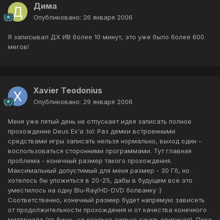
Дима
Опубликовано:
26 января 2006
Я записывал ДХ ИВ более 10 минут, это уже было более 600
мегов!
Xavier Teodonius
Опубликовано:
29 января 2006
Меня уже пятый день не отпускает идея записать полное
прохождение Deus Ex'а :lol: Раз демки встроенными
средствами игры записать нельзя нормально, выход один -
воспользоваться сторонними программами. Тут главная
проблема - конечный размер такого прохождения.
Максимальный допустимый для меня размер - 30 Гб, но
хотелось бы уложиться в 20-25, дабы в будущем все это
уместилось на одну Blu-Ray/HD-DVD болванку :)
Соответственно, конечный размер будет напрямую зависеть
от продолжительности прохождения и от качества конечного
материала (то бишь, на сколько сильно сжать оригинал). Пока