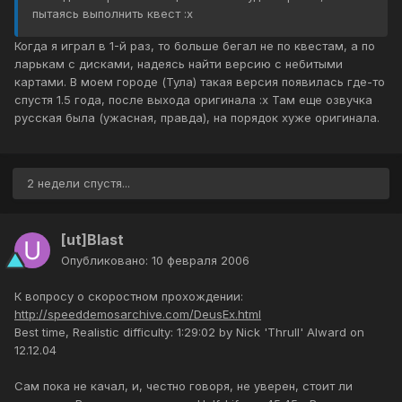
пытаясь выполнить квест :x
Когда я играл в 1-й раз, то больше бегал не по квестам, а по
ларькам с дисками, надеясь найти версию с небитыми
картами. В моем городе (Тула) такая версия появилась где-то
спустя 1.5 года, после выхода оригинала :x Там еще озвучка
русская была (ужасная, правда), на порядок хуже оригинала.
2 недели спустя...
[ut]Blast
Опубликовано:
10 февраля 2006
К вопросу о скоростном прохождении:
http://speeddemosarchive.com/DeusEx.html
Best time, Realistic difficulty: 1:29:02 by Nick 'Thrull' Alward on
12.12.04
Сам пока не качал, и, честно говоря, не уверен, стоит ли