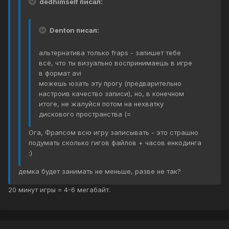
dedhimself писал:
Denton писал:
альтернатива только fraps - запишет тебе
всё, что ты визуально воспринимаешь в игре
в формат avi
можешь юзать эту прогу (предварительно
настроив качество записи), но, в конечном
итоге, не жалуйся потом на нехватку
дискового пространства (=
Ога, Фрапсом всю игру записывать - это страшно
подумать сколько гигов файлов + часов енкодинга
:)
демка будет занимать не меньше, разве не так?
20 минут игры = 4-6 мегабайт.