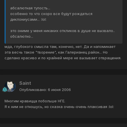
абсалютная тупость...
особенно то что скоро все будут рождаться
диклониусами... :lol:
это ониме у меня никаких откликов в душе не вызвало..
обсалютно...
мда, глубокого смысла там, конечно, нет. Да и напоминает
эта весчь такое "творение", как Галерианец район... Но
сделано красиво и по крайней мере не вызывает отвращения.
Saint
Опубликовано:
6 июня 2006
Многим нравицца побольше НГЕ.
Я к ним не отношусь, но сказка очень-очень плаксивая :lol: