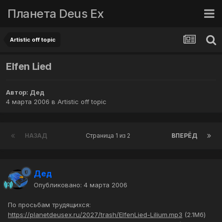
Планета Deus Ex
Artistic off topic
Elfen Lied
Автор:
Дед
4 марта 2006
в
Artistic off topic
НАЗАД
Страница 1 из 2
ВПЕРЁД
Дед
Опубликовано:
4 марта 2006
По просьбам трудящихся:
https://planetdeusex.ru/2027/trash/ElfenLied-Lilium.mp3
(2.1Мб)