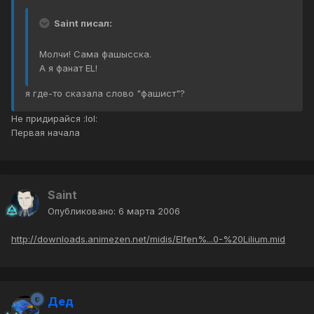
Saint писал:
Молчи! Сама фашысска.
А я фанат EL!
я где-то сказала слово "фашист"?
Не придирайся :lol:
Первая начала
Saint
Опубликовано:
6 марта 2006
http://downloads.animezen.net/midis/Elfen%...0-%20Lilium.mid
Дед