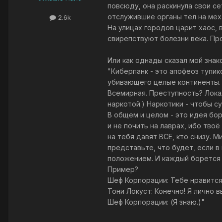
повсюду, она раскинула свои с
отслужившие органы тел на меха
2.6k
На улицах городов царит хаос,
свирепствуют болезни века. Пр
Или как однады сказал мой знак
"Киберпанк - это апофеоз тупик
убивающего целые континенты. Е
Всемирная. Преступность? Локал
наркотой.) Наркотики - чтобы с
В общем и целом - это идея бор
и не почить на лаврах, ибо тво
на тебя давят ВСЕ, кто снизу. 
представьте, что будет, если 
положением. И каждый борется з
Пример?
Шеф Корпорации: Тебе нравится 
Тони Локуст: Конечно! Я лично 
Шеф Корпорации: (Я знаю.)"