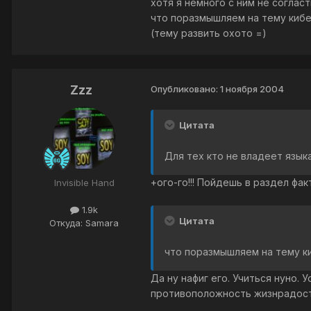
хотя я немного с ним не согластн
что поразмышляем на тему кибе
(тему развить охото =)
Zzz
Опубликовано:
1 ноября 2004
Цитата
Для тех кто не владеет язык
+ого-го!!! Пойдешь в раздел фак
Invisible Hand
1.9k
Цитата
Откуда: Samara
что поразмышляем на тему ки
Да ну нафиг его. Учиться нуно. 
противоположность жизнрадост