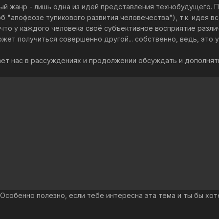
ный жанр - лишь одна из идей представления технобудущего. 
об "апофеозе тупикового развития человечества"), т.к. идея 
о, что у каждого человека своё субъективное восприятие разли
ожет получиться совершенно другой... собственно, ведь, это 
вает нас в рассуждениях и продолжении обсуждать и дополнят
. Особенно полезно, если тебе интересна эта тема и ты бы хо