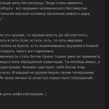
больше жить без матрицы. Люди стали заменять
Киборги - вот вершина человеческого бессмертия.
ртельной хваткой половину населения земного шара,
."
сли это оружие, то оружие вплоть до абсолютного,
ь в сети. Если, кстати, сеть, то сеть мировая,
 ползла на брюхе, хоть инапичкавшись оружием и боевой
 порвать такого вот наркомана.
озможность стать богом. Нужно только умно их применить
амида в зоне обращённой гравитации. Ты ползёшь вверх, а
оцентризма. Человек чувствует себя богом. А вы
ше всех. И каждый не удовлетворён своим теперешним
з своих личных (и зачастую корыстных) побуждений...
м дочь шефа корпорации...)