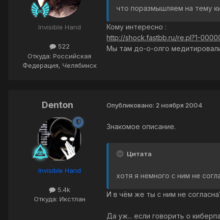
что поразмышляем на тему ки
Кому интересно :
Invisible Hand
http://shock.fastbb.ru/re.pl?1-00
522
Мы там до-о-олго медитировали
Откуда: Российская
Федерация, Челябинск
Denton
Опубликовано:
2 ноября 2004
Знакомое описание.
Цитата
Invisible Hand
хотя я немного с ним не согла
5.4k
И в чём же ты с ним не согласн
Откуда: Икстлан
Да уж... если говорить о кибер