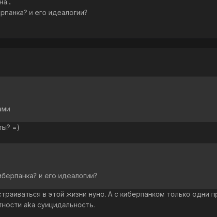
а...
рпанка? и его идеалогии?
ами
ты? =)
берпанка? и его идеалогии?
Устраиваться в этой жизни нуно. А с киберпанком только одни 
ности aka суицидальность.