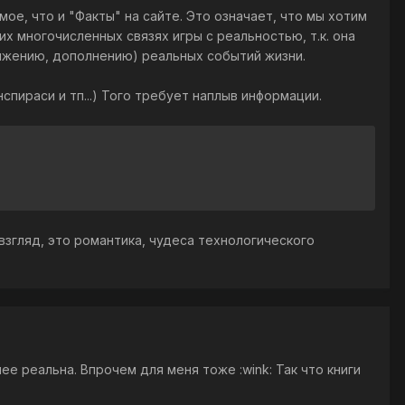
ое, что и "Факты" на сайте. Это означает, что мы хотим
х многочисленных связях игры с реальностью, т.к. она
олжению, дополнению) реальных событий жизни.
пираси и тп...) Того требует наплыв информации.
взгляд, это романтика, чудеса технологического
ее реальна. Впрочем для меня тоже :wink: Так что книги