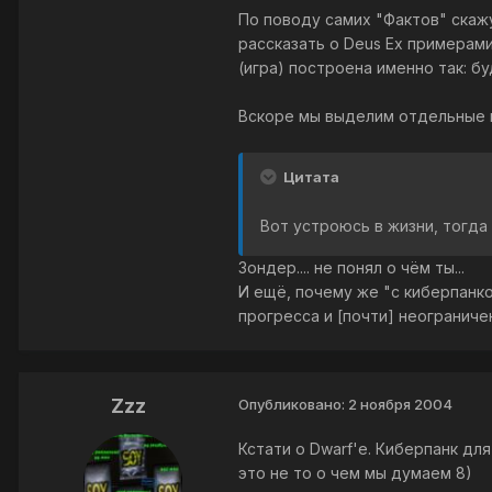
По поводу самих "Фактов" скажу
рассказать о Deus Ex примерами
(игра) построена именно так: 
Вскоре мы выделим отдельные на
Цитата
Вот устроюсь в жизни, тогда
Зондер.... не понял о чём ты...
И ещё, почему же "с киберпанко
прогресса и [почти] неогранич
Zzz
Опубликовано:
2 ноября 2004
Кстати о Dwarf'е. Киберпанк для
это не то о чем мы думаем 8)