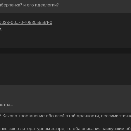
берпанка? и его идеалогии?
000038-00...-0-1093059561-0
.
стна...
а? Каково твоё мнение обо всей этой мрачности, пессимистич
панке как о литературном жанре, то оба описания наилучшим 