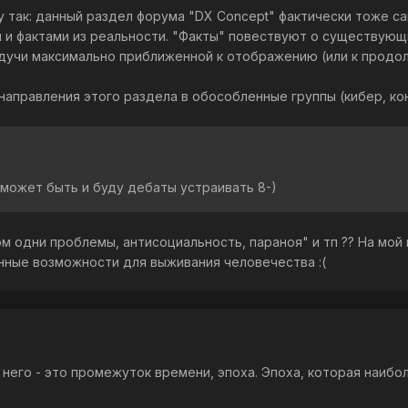
 так: данный раздел форума "DX Concept" фактически тоже сам
 и фактами из реальности. "Факты" повествуют о существующи
будучи максимально приближенной к отображению (или к прод
правления этого раздела в обособленные группы (кибер, конс
 может быть и буду дебаты устраивать 8-)
м одни проблемы, антисоциальность, параноя" и тп ?? На мой 
енные возможности для выживания человечества :(
 него - это промежуток времени, эпоха. Эпоха, которая наибол