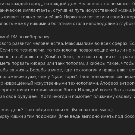
ети на каждый город, на каждый дом. Человечество не может 
нические имплантанты, ступив на путь искусственной жизни. 
 выживает только сильнейший. Наркотики поглотили своей сме
опасть между нищими и богатыми стала непреодолимо глубока
омый DM по киберпанку:
ового развития человечества. Максимализм во всех сферах. Е
сли это технологии, то технологии позволяющие чуть ли не жит
ьно, но абсолютно. (Комбат Зоны, где наша партия от страха
уметь порвать кибера или танк пополам, а киберы такие, чтобы
ьбы за жизнь. Борьбы в мире, где технологии и нравы дают в
ё положение хуже, чем у "царя горы". Твоё положение как пир
Мир извращённый искуственными технологиями. Апофеоз антроп
в городе живут сто миллионов богов. И каждый хочет быть вы
а своё будущее... Хотя иногда и помогает ближнему своему. И
моя дочь? Так пойди и спаси её. (Бесплатное мясо.)
вырву кишки этим подонкам. (Мне ведь выгодно иметь под боко