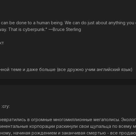
t can be done to a human being. We can do just about anything you c
away. That is cyberpunk." —Bruce Sterling
кт
анной теме и даже больше (все дружно учим английский язык)
:cry:
ревратились в огромные многомиллионные мегаполисы. Эколо
инентальные корпорации раскинули свои щупальца по всему ми
ому, начиная рождением и заканчивая смертью - все продаю