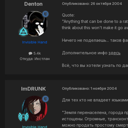
Denton
Опубликовано:
26 октября 2004
Quote:
"Anything that can be done to a ra
think about this won't make it go 
Ничего не поделаешь... таков фа
Invisible Hand
Дополнительное инфо
здесь
5.4k
Откуда: Икстлан
Всё, что вы хотели узнать по д
ImDRUNK
Опубликовано:
1 ноября 2004
Для тех кто не владеет языками 
"Земля перенаселена, города п
истощены. Огромные, трансконт
можно продать простому смертн
Invisible Hand