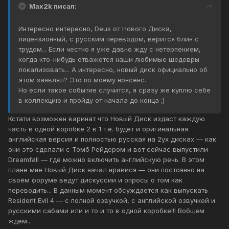
Max2k писал:
Интересно интересно, Deus от Нового Диска,
лицензионный, с русским переводом, верится блин с
трудом... Если честно я уже давно жду с нетерпением,
когда кто-нибудь отважется наши любимые шедевры
локализовать... А интересно, новый диск официально об
этом заявлял? Это по моему нонсенс.
Но если такое событие случится, я сразу же куплю себе
в коллекцию и пройду от начала до конца ;)
Кстати возможен варинат что Новый Диск издаст каждую
часть в одной коробке 2 в 1 т.е. будет и оригинальная
английская версия и полностью русская на 2ух дисках — как
они это сделали с Томб Рейдером и вот сейчас выпустили
Dreamfall — где можно включить английскую речь. В этом
плане мне Новый Диск начал нравися — они постоянно на
своём форуме ведут дискуссии и опросы о том как
переводить... В данным момент обсуждается как выпускать
Resident Evil 4 — c полной озвучкой, с английской озвучкой и
русскими сабами или и то и то в одной коробке!!! Вобщем
ждём...